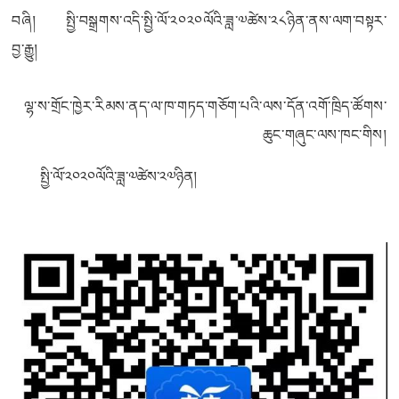
བཞི། སྤྱི་བསྒྲགས་འདི་སྤྱི་ལོ་༢༠༢༠ལོའི་ཟླ་༧ཚེས་༢༨ཉིན་ནས་ལག་བསྟར་
བྱ་རྒྱུ།
ལྷ་ས་གྲོང་ཁྱེར་རིམས་ནད་ལ་ཁ་གཏད་གཅོག་པའི་ལས་དོན་འགོ་ཁྲིད་ཚོགས་
ཆུང་གཞུང་ལས་ཁང་གིས།
སྤྱི་ལོ་༢༠༢༠ལོའི་ཟླ་༧ཚེས་༢༧ཉིན།