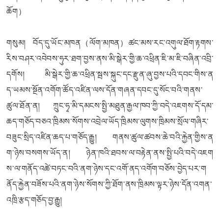
ཆོག）
གསུམ། བོད་དུ་ཡོང་མཁན（ལོག་མཁན）ཚང་མས་རང་འགུལ་ཐོག་རྟགས་
རིས་བཤར་འབེབས་ཧུར་ཐག་བྱས་ནས་མི་སྒེར་གྱི་ཆ་འཕྲིན་ཇི་མ་ཇི་བཞིན་འབྲི་
དགོས། མི་སྒེར་གྱི་ཆ་འཕྲིན་སྦས་སྐུང་དང་རྫུན་ཞུ་བྱས་པའི་དབང་གིས་ན
ད་ཡམས་སྔོན་འགོག་ཚོད་འཛིན་ལས་དོན་གཞན་དབང་དུ་སོང་བའི་གནས་
ཚུལ་ཐོན་ན། ཀྲུང་ཧྭ་མི་དམངས་སྤྱི་མཐུན་རྒྱལ་ཁབ་ཀྱི་བདེ་འཇགས་དོ་དམ་
ཆད་གཅོད་བཅའ་ཁྲིམས་སོགས་འབྲེལ་ཡོད་ཁྲིམས་ལུགས་ཁྲིམས་སྲོལ་གཞིར་
བཟུང་སྲིད་འཛིན་ཆད་པ་གཅོད་རྒྱུ། གནས་ཚུལ་ཚབས་ཆེ་བའི་རྐྱེན་གྱིས་ན
ག་ཉེས་བསགས་ཡོད་ན། ཉེན་ཁའི་ཐབས་ལ་བརྟེན་ནས་སྤྱི་པའི་བདེ་འཇག
ས་ལ་གནོད་འཚེ་བཏང་བའི་ནག་ཉེས་དང་འགོ་ནད་འགོག་བཅོས་བྱེད་པར་ག
ནོད་རྐྱེན་བཟོས་པའི་ནག་ཉེས་སོགས་ཀྱི་ཐོག་ནས་ཁྲིམས་ལྟར་ཉེས་དོན་འགན་
འཁྲི་རྩད་གཅོད་བྱ་རྒྱུ།