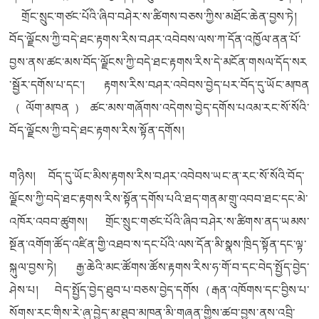
གྲོང་སྲུང་གཙང་པོའི་ཞིབ་བཤེར་ས་ཚིགས་བཅས་ཀྱིས་མཐོང་ཆེན་བྱས་ཏེ།
བོད་ལྗོངས་ཀྱི་བདེ་ཐང་རྟགས་རིས་བཤར་འབེབས་ལས་ཀ་དོན་འཁྱོལ་ནན་པོ་
བྱས་ནས་ཚང་མས་བོད་ལྗོངས་ཀྱི་བདེ་ཐང་རྟགས་རིས་དེ་མངོན་གསལ་དོད་སར
་སྦྱོར་དགོས་པ་དང་། རྟགས་རིས་བཤར་འབེབས་བྱེད་པར་བོད་དུ་ཡོང་མཁན
（ལོག་མཁན）ཚང་མས་གཞོགས་འདེགས་བྱེད་དགོས་པའམ་རང་སོ་སོའི་
བོད་ལྗོངས་ཀྱི་བདེ་ཐང་རྟགས་རིས་སྟོན་དགོས།
གཉིས། བོད་དུ་ཡོང་མིས་རྟགས་རིས་བཤར་འབེབས་ཡང་ན་རང་སོ་སོའི་བོད་
ལྗོངས་ཀྱི་བདེ་ཐང་རྟགས་རིས་སྟོན་དགོས་པའི་ཐད་གནམ་གྲུ་འབབ་ཐང་དང་མེ་
འཁོར་འབབ་ཚུགས། གྲོང་སྲུང་གཙང་པོའི་ཞིབ་བཤེར་ས་ཚིགས་ནད་ཡམས་
སྔོན་འགོག་ཚོད་འཛིན་གྱི་འཐབ་ས་དང་པོའི་ལས་དོན་མི་སྣས་ཁྲིད་སྟོན་དང་ལྟ་
སྐུལ་བྱས་ཏེ། རྒྱ་ཆེའི་མང་ཚོགས་ཚོས་རྟགས་རིས་ཧ་གོ་བ་དང་བེད་སྤྱོད་བྱེད་
ཤེས་པ། བེད་སྤྱོད་བྱེད་ཐུབ་པ་བཅས་བྱེད་དགོས（རྒན་འཁོགས་དང་བྱིས་པ་
སོགས་རང་གིས་རེ་ཞུ་བྱེད་མ་ཐུབ་མཁན་མི་གཞན་གྱིས་ཚབ་བྱས་ནས་འབྲི་