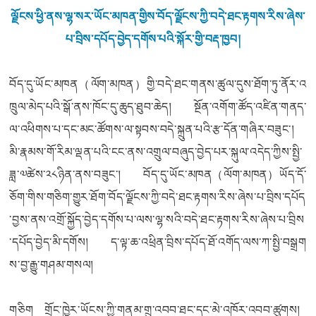
ལྗོངས་ཕྱི་ནས་ལྷ་སར་ཡོང་མཁན་གྱིས་བོད་ལྗོངས་ཀྱི་བདེ་ཐང་རྟགས་རིས་ཞེས་
པ་བྲིས་དཔོད་བྱེད་དགོས་པའི་སྐོར་གྱི་བརྡ་ཁྱབ།
བོད་དུ་ཡོང་མཁན（ལོག་མཁན）གྱི་བདེ་ཐང་གནས་ཚུལ་དུས་ཐོག་ཏུ་ནོར་འ
ཁྲུལ་མེད་པའི་སྒོ་ནས་ཁོང་དུ་ཆུད་ཐུབ་ཆེད། སྔོན་འགོག་ཚོད་འཛིན་གནད་
ལ་འཕིགས་པ་དང་མང་ཚོགས་ལ་སྟབས་བདེ་སྐྲུན་པའི་རྩ་དོན་གཞིར་བཟུང་།
མི་རྣམས་གོ་རིམ་ལྡན་པའི་ངང་ནས་འགྲུལ་བཞུད་བྱེད་པར་སྐུལ་འདེད་ཀྱིས་སྤྱི་
ཟླ་༧ཚེས་༢༨ཉིན་ནས་བཟུང་། བོད་དུ་ཡོང་མཁན（ལོག་མཁན）ཡོད་དོ་
ཅོག་གིས་གཅིག་གྱུར་ཐོག་བོད་ལྗོངས་ཀྱི་བདེ་ཐང་རྟགས་རིས་ཞེས་པ་བྲིས་དཔོད
་བྱས་ནས་འགྲོ་སྐྱོད་བྱེད་དགོས་པ་ལས་ལྷ་སའི་བདེ་ཐང་རྟགས་རིས་ཞེས་པ་བྲིས
་དཔོད་བྱེད་མི་དགོས། ད་ལྟ་ཆ་འཕྲིན་བྲིས་དཔོད་ཐོ་འགོད་ལས་ཀ་སྤྱི་བསྒྲག
ས་བྱ་རྒྱུ་གཤམ་གསལ།
གཅིག གྲོང་ཁྱེར་ཡོངས་ཀྱི་གནམ་གྲུ་འབབ་ཐང་དང་མེ་འཁོར་འབབ་ཚུགས།