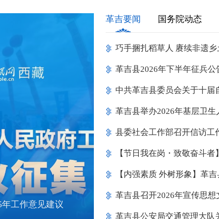
革吉要闻
国务院动态
革吉县2026年下半年征兵公
革吉县举办2026年基层卫
革吉县召开2026年宣传思
司董事长袁洁一行座
五五”意见建议征集
重举行 习近平出席大
5年工作意见建议
司董事长袁洁一行座
五五”意见建议征集