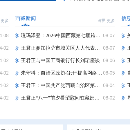
西藏新闻
信
更多
更多
嘎玛泽登：2026中国西藏第七届跨喜马拉雅国际公路自行车极限赛闭幕式暨...
4-08
08-07
王君正参加拉萨市城关区人大代表换届选举投票
4-02
08-07
王君正与中国工商银行行长刘珺座谈
4-02
08-06
朱守科：自治区政协召开“提高网络空间法治化水平助力营造健康向上的网...
4-02
08-05
王君正：中国共产党西藏自治区第十届委员会第十次全体会议在拉萨举行
4-02
08-04
王君正“八一”前夕看望慰问驻藏部队官兵
4-02
08-02