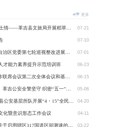
更多
巧手捆扎稻草人 赓续非遗乡土情——革吉县文旅局开展稻草人捆扎手工活动
07-21
告
07-10
中共革吉县委员会关于十届自治区党委第七轮巡视整改进展情况的通报
07-01
生人才能力素养提升示范培训班
06-23
县委社会工作部召开信访工作联席会议第二次全体会议和基层党建引领基层治理协调机制全体会议
06-15
【节日我在岗・致敬奋斗者】革吉公安全警坚守 织密“五一”假期安全防护网
05-06
【内强素质 外树形象】革吉县公安基层所队开展“4・15”全民国家安全教育日集中宣传活动
04-20
想文化暨意识形态工作会议
04-11
革吉县公安局交通管理大队关于启用辖区317国道区间测速的通告
03-22