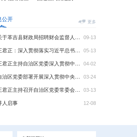
息公开
更多
关于革吉县财政局招聘财会监督人员的公告
09-13
王君正：深入贯彻落实习近平总书记重要指示精神全面加强基层党组织建设不断提升基层党组织创造力凝聚力...
05-13
王君正主持自治区党委深入贯彻中央八项规定精神学习教育读书班学习并讲话
04-02
自治区党委部署开展深入贯彻中央八项规定精神学习教育 王君正主持会议并讲话
03-24
王君正主持召开自治区党委常委会（扩大）会议 认真传达学习习近平总书记重要讲话和全国两会精神
03-13
寻人启事
12-08