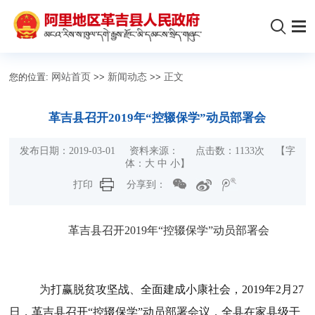
您的位置:
网站首页
>>
新闻动态
>>
正文
革吉县召开2019年“控辍保学”动员部署会
发布日期：2019-03-01 资料来源： 点击数：
1133
次
【字
体：
大
中
小
】
打印
分享到：
革吉县召开
2019
年“控辍保学”动员部署会
为
打赢脱贫攻坚战、全面建成小康社会，
2019
年
2
月
27
日，革吉县召开“控辍保学”动员部署会议，全县在家县级干