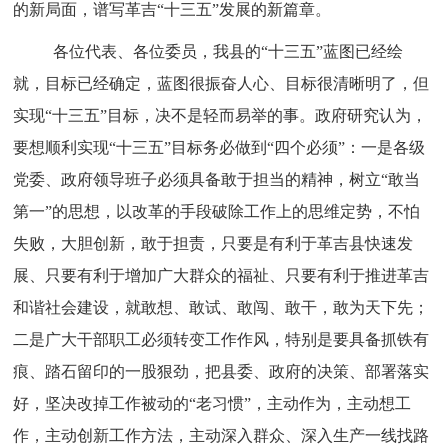
的新局面，谱写革吉“十三五”发展的新篇章。
各位代表、各位委员，我县的“十三五”蓝图已经绘
就，目标已经确定，蓝图很振奋人心、目标很清晰明了，但
实现“十三五”目标，决不是轻而易举的事。政府研究认为，
要想顺利实现“十三五”目标务必做到“四个必须”：一是各级
党委、政府领导班子必须具备敢于担当的精神，树立“敢当
第一”的思想，以改革的手段破除工作上的思维定势，不怕
失败，大胆创新，敢于担责，只要是有利于革吉县快速发
展、只要有利于增加广大群众的福祉、只要有利于推进革吉
和谐社会建设，就敢想、敢试、敢闯、敢干，敢为天下先；
二是广大干部职工必须转变工作作风，特别是要具备抓铁有
痕、踏石留印的一股狠劲，把县委、政府的决策、部署落实
好，坚决改掉工作被动的“老习惯”，主动作为，主动想工
作，主动创新工作方法，主动深入群众、深入生产一线找路