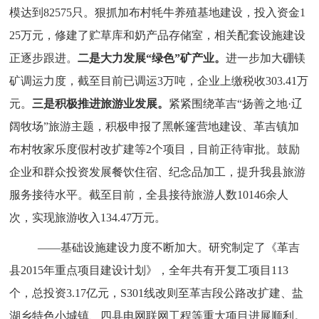
模达到82575只。狠抓加布村牦牛养殖基地建设，投入资金1
25万元，修建了贮草库和奶产品存储室，相关配套设施建设
正逐步跟进。
二是
大力发展“绿色”矿产业。
进一步加大硼镁
矿调运力度，截至目前已调运3万吨，企业上缴税收303.41万
元。
三是
积极推进旅游业发展。
紧紧围绕革吉“扬善之地·辽
阔牧场”旅游主题，积极申报了黑帐篷营地建设、革吉镇加
布村牧家乐度假村改扩建等2个项目，目前正待审批。鼓励
企业和群众投资发展餐饮住宿、纪念品加工，提升我县旅游
服务接待水平。截至目前，全县接待旅游人数10146余人
次，实现旅游收入134.47万元。
——基础设施建设力度不断加大。
研究制定了《革吉
县2015年重点项目建设计划》，全年共有开复工项目113
个，总投资3.17亿元，S301线改则至革吉段公路改扩建、盐
湖乡特色小城镇、
四县电网联网工程
等重大项目进展顺利。