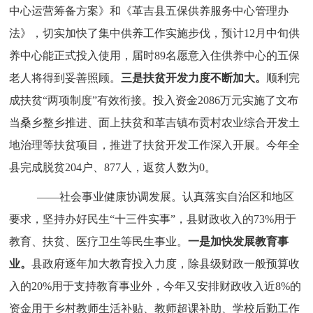
中心运营筹备方案》和《革吉县五保供养服务中心管理办
法》，切实加快了集中供养工作实施步伐，预计12月中旬供
养中心能正式投入使用，届时89名愿意入住供养中心的五保
老人将得到妥善照顾。
三是
扶贫开发力度不断加大。
顺利
完
成扶贫“两项制度”有效衔接。
投入资金2086万元实施了文布
当桑乡整乡推进、面上扶贫和革吉镇布贡村农业综合开发土
地治理等扶贫项目，
推进了扶贫开发工作深入开展。今年全
县完成脱贫204户、877人，返贫人数为0。
——社会事业健康协调发展。
认真落实自治区和地区
要求，坚持办好民生“十三件实事”，县财政收入的73%用于
教育、扶贫、医疗卫生等民生事业。
一是加快发展教育事
业。
县政府逐年加大教育投入力度，除县级财政一般预算收
入的20%用于支持教育事业外，今年
又安排财政收入近8%的
资金用于乡村教师生活补贴、教师超课补助、学校后勤工作