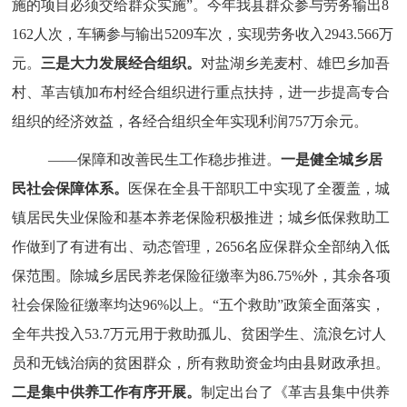
施的项目必须交给群众实施”。今年我县群众参与劳务输出8
162人次，车辆参与输出5209车次，实现劳务收入2943.566万
元。
三是
大力发展经合组织。
对盐湖乡羌麦村、雄巴乡加吾
村、革吉镇加布村经合组织进行重点扶持，进一步提高专合
组织的经济效益，各经合组织全年实现利润757万余元。
——保障和改善民生工作稳步推进。
一是健全城乡居
民社会保障体系
。
医保在全县干部职工中实现了全覆盖，
城
镇居民失业保险和基本养老保险积极推进；城乡低保救助工
作做到了有进有出、动态管理，2656名应保群众全部纳入低
保范围。
除城乡居民养老保险征缴率为86.75%外，其余各项
社会保险征缴率均达96%以上。“五个救助”政策全面落实，
全年共投入53.7万元用于救助孤儿、贫困学生、流浪乞讨人
员和无钱治病的贫困群众，
所有救助资金均由县财政承担。
二是集中供养工作有序开展。
制定出台了《革吉县集中供养