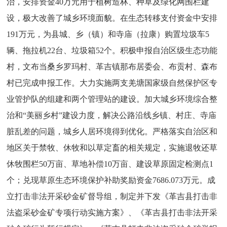
治，安排资金40万元用于植树造林、种草及绿化网围栏建
设，极大改善了城乡环境面貌。在生态转移支付资金中安排
191万元，为县城、乡（镇）和寺庙（拉康）购置垃圾车5
辆、拖拉机22台、垃圾箱52个。积极申报自治区级生态功能
村，文布当桑乡罗玛村、革吉镇那布居委会、布贡村、森布
村已完成申报工作。大力
实施两支羌塘国家级自然保护区专
业管护队的组建和两个管理站的建设。
加大城乡环境综合整
治和“美丽乡村”建设力度，解决公路沿线乡镇、村庄、寺庙
脏乱差的问题，城乡人居环境得到优化。严格落实自治区和
地区关于禁牧、休牧和以草定畜的相关规定，实施退牧还草
休牧围栏50万亩、草地补偿10万亩、建设草原固定检测点1
个；兑现草原生态环境保护补助奖励资金7686.073万元。
成
立打击非法开采砂金矿督导组，制定并下发《革吉县打击非
法盗采砂金矿专项行动实施方案》、《革吉县打击非法开采