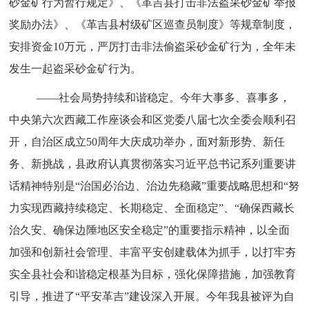
砂金矿行为暂行规定》、《革吉县打击非法盗采砂金矿举报
奖励办法》、《革吉县村级矿区巡查员制度》等规章制度，
安排资金10万元，严厉打击非法偷盗采砂金矿行为，全年未
发生一起盗采砂金矿行为。
——社会局势持续和谐稳定。
今年大事多、喜事多，
中央第六次西藏工作座谈会和区党委八届七次全委会顺利召
开，自治区成立50周年大庆成功举办，面对新形势、新任
务、新挑战，县政府认真贯彻落实习近平总书记系列重要讲
话精神特别是“治国必治边、治边先稳藏”重要战略思想和“努
力实现西藏持续稳定、长期稳定、全面稳定”、“确保西藏长
治久安、确保边陲地区安全稳定”的重要指示精神，以全面
加强和创新社会管理、丰富平安创建载体为抓手，以打牢夯
实全县社会和谐稳定根基为目标，强化保障措施，加强教育
引导，推进了“平安革吉”建设深入开展。今年
我县被评为自