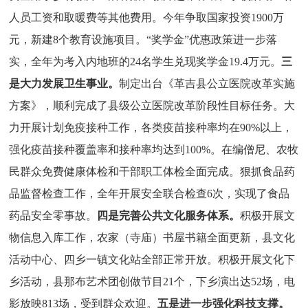
人员工资和取暖费等其他费用。
今年争取国家投资1900万
元，新建8个教育设施项目。“奖学金”优惠政策进一步落
实，全年为考入内地班的24名学生兑现奖学金19.4万元。
三
是大力发展卫生事业。
制定出台《革吉县公立医院改革实施
方案》，顺利完成了县级公立医院改革阶段性目标任务。大
力开展计划免疫接种工作，各类疫苗接种率均在90%以上，
强化疫苗接种覆盖率和接种率均达到100%。
在编僧尼、农牧
民群众免费健康体检和
干部职工体检全面完成。狠抓食品药
品监督检查工作，全年开展安全联合检查6次，实现了食品
药品安全零事故。
四是
完善公共文化服务体系
。
积极开展文
物信息入库工作，农家（寺庙）书屋书籍全面更新，县文化
活动中心、四乡一镇文化站全部正常开放。积极开展文化下
乡活动，县那布艺术团创做节目21个，下乡演出达52场，电
影放映813场，受到群众欢迎。
五是
进一步强化科技支撑。