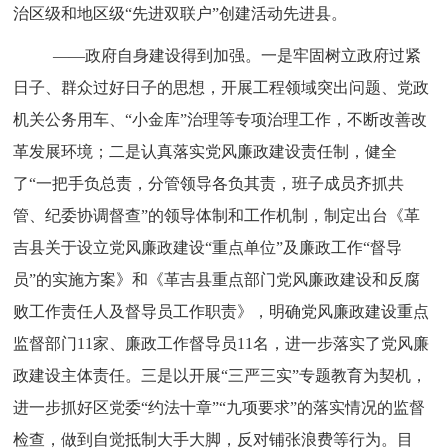
治区级和地区级“先进双联户”创建活动先进县。
——
政府自身建设得到加强。
一是牢固树立政府过紧
日子、群众过好日子的思想，开展工程领域突出问题、党政
机关公务用车、“小金库”治理等专项治理工作，不断改善改
革发展环境；二是认真落实党风廉政建设责任制，健全
了“一把手负总责，分管领导各负其责，班子成员齐抓共
管、纪委协调督查”的领导体制和工作机制，制定出台《革
吉县关于设立党风廉政建设“重点单位”及廉政工作“督导
员”的实施方案》和《革吉县重点部门党风廉政建设和反腐
败工作责任人及督导员工作职责》，明确党风廉政建设重点
监督部门11家、廉政工作督导员11名，进一步落实了党风廉
政建设主体责任。三是以开展“三严三实”专题教育为契机，
进一步抓好区党委“约法十章”“九项要求”的落实情况的监督
检查，做到自觉抵制大手大脚，反对铺张浪费等行为。目