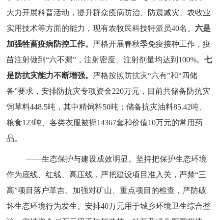
大力开展科普活动，提升群众疫病防治、防震减灾、农牧业
实用技术等方面的能力，现有农牧民科技特派员40名。
六是
加强牲畜疫病防控工作。
严格开展春秋季免疫接种工作，疫
苗注射做到“六不漏”，注射密度、注射剂量均达到100%。
七
是
防抗灾能力不断增强。
严格按照防抗灾“六有”和“四储
备”要求，安排防抗灾专项资金220万元，目前
共储备
防抗灾
饲草料448.5吨，其中精饲料50吨；储备抗灾油料85.42吨、
粮食123吨、各类衣服被褥14367套和价值10万元的常用药
品。
——生态保护与建设成效明显。
坚持把保护生态环境
作为底线、红线、高压线，严把建设项目准入关，严禁“三
高”项目落户革吉。加强对矿山、重点项目的检查，严防破
坏生态环境行为发生。安排40万元用于城乡环境卫生综合整