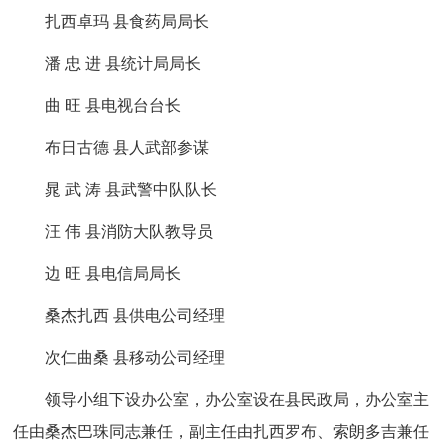
扎西卓玛 县食药局局长
潘 忠 进 县统计局局长
曲 旺 县电视台台长
布日古德 县人武部参谋
晁 武 涛 县武警中队队长
汪 伟 县消防大队教导员
边 旺 县电信局局长
桑杰扎西 县供电公司经理
次仁曲桑 县移动公司经理
领导小组下设办公室，办公室设在县民政局，办公室主
任由桑杰巴珠同志兼任，副主任由扎西罗布、索朗多吉兼任