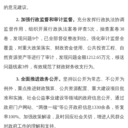
的意见建议。
2.
加强行政监督和审计监督。
充分发挥行政执法协调
监督作用，组织开展行政执法案卷评查
5
次，抽查案卷
38
卷，发现问题
9
个，已全部督促整改到位。强化审计监督全
覆盖，对重大政策落实、财政资金使用、公共投资工程、自
然资源资产等进行了审计，发现问题金额
1212.65
万元，移送
问题线索
3
件，有效规范了财政财务收支行为。
3.
全面推进政务公开。
坚持以公开为常态、不公开为
例外，重点推进财政预算、公共资源配置、重大建设项目批
准和实施、社会公益事业建设等领域的政府信息公开。通过
政府门户网站、
“
两微一端
”
等公开政府信息
1330
余
条，答复
率
100
%
。加强政策解读，及时回应社会关切，增进人民群众
对政府工作的理解和支持。