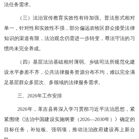
法任务需求。
（
三
）
法治宣传教育实效性有待加强。
普法形式相对
单一，针对性和实效性不强，部分偏远农牧区群众接受法律
知识的渠道有限，法治观念仍需进一步转变，尊法守法的习
惯尚未完全养成。
（
四
）
基层法治基础相对薄弱。
乡镇司法所规范化建
设水平参差不齐，公共法律服务资源分布不均，难以完全满
足基层群众多层次、多领域的法律服务需求。
三、
2026
年工作安排
2026
年，
革吉县
将深入学习贯彻习近平法治思想，紧
紧围绕《法治
中国
建设实施纲要（
202
6
—20
30
年）》确定的
目标任务，补短板、强弱项，推动法治政府建设再上新台