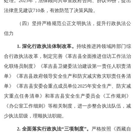
处理。
2025
年，法律顾问共审查政府合同、协议
99
份，提出
法律意见建议
710
条，有效防范了决策风险。
（四）坚持严格规范公正文明执法，提升行政执法公
信力
1.
深化行政执法体制改革。
持续推进跨领域跨部门综
合行政执法改革，制定
完善
《革吉县全面推进信访工作法治
化联络员制度》
《革吉县卫健委法治建设第一责任人职责清
单》
《革吉县政府领导安全生产和防灾减灾救灾职责任务清
单》
《
革吉县安委会重点成员单位
2025
年安全生产、防灾减
灾重点任务清单
》
和革吉县安全生产委员会《工作规则》
《办公室工作细则》
等相关制度
，
进一步整合执法队伍，减
少执法层级，理顺执法职能。
2.
全面落实行政执法
“
三项制度
”
。
严格按照《西藏自