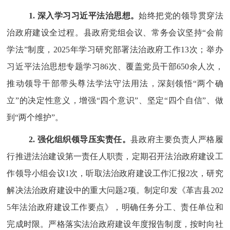
1.
深入学习习近平法治思想。
始终把党的领导贯穿法
治政府建设全过程。县政府
党组会议、
常务会议坚持
“
会前
学法
”
制度，
2025
年
学习研究部署法治政府工作
13
次
；
举办
习近平法治思想专题
学习
86
次、覆盖党员干部
650
余人次，
推动领导干部带头尊法学法守法用法，深刻领悟
“
两个确
立
”
的决定性意义，增强
“
四个意识
”
、坚定
“
四个自信
”
、做
到
“
两个维护
”
。
2. 强化
组织领导压实责任。
县政府主要负责人严格履
行推进法治建设第一责任人职责，定期召开法治政府建设工
作领导小组会议
1
次
，
听取
法治政府建设工作
汇报
2
次，
研究
解决法治政府建设中的重大问题
2
项。制定印发《
革吉县
202
5
年法治政府建设工作要点》，明确任务分工、责任单位和
完成时限。严格落实法治政府建设年度报告制度，按时向社