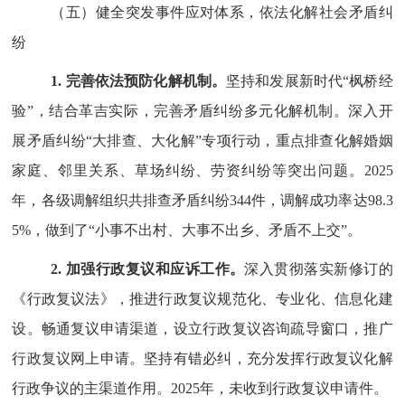
（五）健全突发事件应对体系，依法化解社会矛盾纠
纷
1.
完善依法预防化解机制。
坚持和发展新时代
“
枫桥经
验
”
，结合
革吉
实际，完善矛盾纠纷多元化解机制。深入开
展矛盾纠纷
“
大排查、大化解
”
专项行动，重点排查化解婚姻
家庭、邻里关系、草场纠纷、劳资纠纷等突出问题。
2025
年，各级调解组织共排查矛盾纠纷
344
件，调解成功率达
98.3
5
%
，做到了
“
小事不出村、大事不出乡、矛盾不上交
”
。
2.
加强行政复议和应诉工作。
深入贯彻落实新修订的
《行政复议法》，推进行政复议规范化、专业化、信息化建
设。畅通复议申请渠道，设立行政复议咨询疏导窗口，推广
行政复议网上申请。坚持有错必纠，充分发挥行政复议化解
行政争议的主渠道作用。
2025
年，
未
收到行政复议申请件。