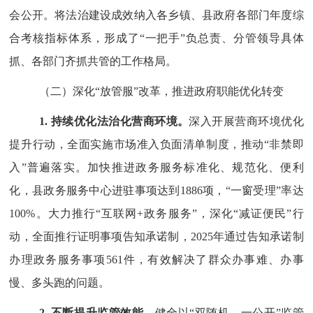
会公开。将法治建设成效纳入各乡镇、县政府各部门年度综
合考核指标体系，形成了
“
一把手
”
负总责、分管领导具体
抓、各部门齐抓共管的工作格局。
（二）深化
“放管服”改革，推进政府职能优化转变
1.
持续优化法治化营商环境。
深入开展营商环境优化
提升行动，全面实施市场准入负面清单制度，推动
“
非禁即
入
”
普遍落实。加快推进政务服务标准化、规范化、便利
化，县政务服务中心进驻事项达到
1886
项，
“
一窗受理
”
率达
100
%
。大力推行
“
互联网
+
政务服务
”
，深化
“
减证便民
”
行
动，全面推行证明事项告知承诺制，
2025
年通过告知承诺制
办理政务服务事项
561
件，有效解决了群众办事难、办事
慢、多头跑的问题。
2.
不断提升监管效能。
健全以
“
双随机、一公开
”
监管