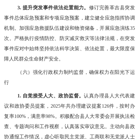
3.
提升突发事件依法处置能力。
修订完善
革吉县
突发
事件总体应急预案和专项应急预案，建立健全应急指挥协调
机制。加强应急救援队伍建设和物资储备，开展应急演练
35
次。严格执行疫情防控、防灾减灾救灾等法律法规，在突发
事件应对中始终坚持依法科学决策、依法处置，最大限度保
障人民群众生命财产安全。
（六）强化行政权力制约监督，确保权力在阳光下运
行
1.
自觉接受人大、政协监督。
认真办理县人大代表建
议和政协委员提案，
2025
年共办理建议提案
126
件，按时办
复率
100
%
，满意率
98
%
。积极配合县人大常委会开展执法检
查、专题询问和工作视察，认真落实审议意见。主动向县政
协通报工作情况，虚心听取民主党派、工商联和无党派人士