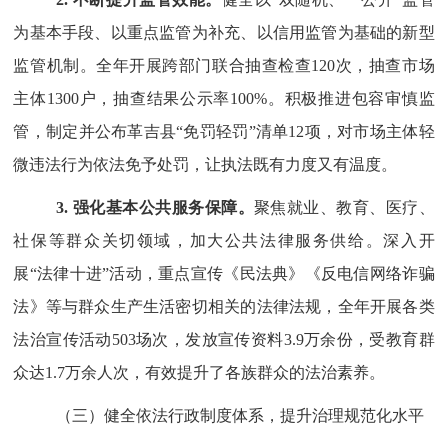
为基本手段、以重点监管为补充、以信用监管为基础的新型
监管机制。全年开展跨部门联合抽查检查
120
次，抽查市场
主体
1300
户，抽查结果公示率
100
%
。积极推进包容审慎监
管，制定并公布
革吉县
“
免罚轻罚
”
清单
12
项，对市场主体轻
微违法行为依法免予处罚，让执法既有力度又有温度。
3.
强化基本公共服务保障。
聚焦就业、教育、医疗、
社保等群众关切领域，加大公共法律服务供给。深入开
展
“
法律
十
进
”
活动，重点宣传《民法典》《反电信网络诈骗
法》等与群众生产生活密切相关的法律法规，全年开展各类
法治宣传活动
503
场次，发放宣传资料
3.9
万
余份，受教育群
众达
1.7
万
余
人次，有效提升了各族群众的法治素养。
（三）健全依法行政制度体系，提升治理规范化水平