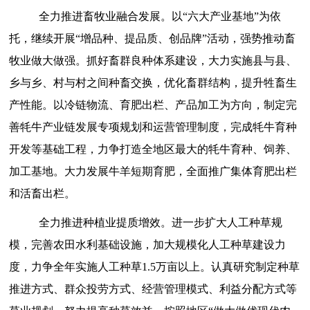
全力推进畜牧业融合发展。
以
“六大产业基地”为依
托，继续开展“增品种、提品质、创品牌”活动，
强势推动畜
牧业做大做强
。
抓好畜群良种体系建设，大力实施县与县、
乡与乡、村与村之间种畜交换，优化畜群结构，提升牲畜生
产性能。
以冷链物流、育肥出栏、产品加工为方向，
制定完
善牦牛产业链发展专项规划和运营管理制度，完成牦牛育种
开发等基础工程，力争打造全地区最大的牦牛育种、饲养、
加工基地。
大力发展牛羊短期育肥，
全面推广集体育肥出栏
和活畜出栏
。
全力推进种植业提质增效。
进一步扩大人工种草规
模，
完善农田水利基础设施，加大规模化人工种草建设力
度，力争全年实施人工种草
1.5万亩以上。
认真研究制定种草
推进方式、群众投劳方式、经营管理模式、利益分配方式等