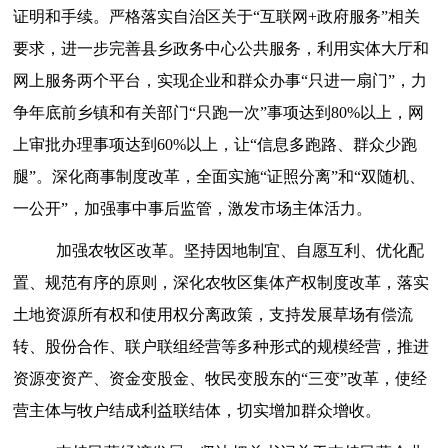
证明和手续。
严格落实自治区关于
“互联网+政府服务”相关
要求，
进一步完善县乡政务中心公共服务，利用实体大厅和
网上服务两个平台，实现企业和群众办事
“只进一扇门”
，
力
争年底前乡镇和有关部门
“只跑一次”事项达到80%以上，
网
上审批办理事项达到
60%以上，让“信息多跑路、群众少跑
腿”。深化商事制度改革，全面实施“证照分离”和“双随机、
一公开”，加强事中事后监管，激发市场主体活力。
加强农牧区改革。
坚持因地制宜、自愿互利、优化配
置、规范有序的原则，
深化农牧区集体产权制度改革，落实
土地
资源所有权和使用权分离
政策，支持发展草场有偿流
转、股份合作、联户联组经营等多种形式的规模经营，推进
资源变资产、资金变股金、牧民变股东的
“三变”改革，
使经
营主体与牧户结成利益联结体，
切实增加群众增收。