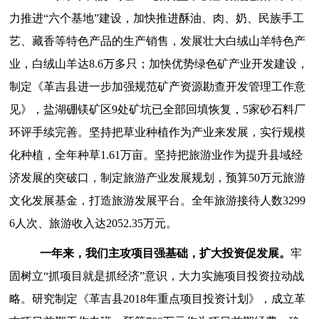
力推进
“
六个基地
”
建设，加快推进酥油、肉、奶、民族手工
艺、藏香等特色产品的生产销售，发展壮大白绒山羊特色产
业，白绒山羊达
8.6万多只；
加快优势绿色矿产业开发建设，
制定《革吉县进一步加强规范矿产资源勘查开发管理工作意
见》，盐湖硼镁矿区
9处矿坑已全部回填恢复，5家砂石料厂
环评手续完善。
坚持把草业种植作为产业来发展，实行规模
化种植，
全
年种草
1.61万亩。坚持把旅游业作为提升县域经
济发展的突破口，制定旅游产业发展规划，预算50万元旅游
文化发展基金，打造旅游发展平台。
全年
旅游接待人数
3299
6人次
、旅游收入
达
2052.35万元。
一年来，我们主攻项目强基础，扩大投资促发展
。
牢
固树立
“抓项目就是抓经济”意识，大力实施项目投资拉动战
略。
研究制定《革吉县
2018年重点项目投资计划》，成立革