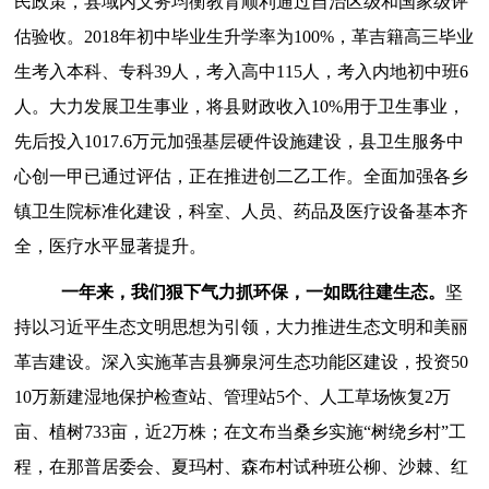
民政策，
县域内义务均衡教育顺利通过自治区级和国家级评
估验收。
2018
年初中毕业生升学率为
100
%
，革吉籍高三毕业
生
考入
本科、专科
39
人，考入高中
115
人，考入内地初中班
6
人。
大力发展卫生事业
，
将县财政收入
10%用于卫生事业，
先后投入1017.6万元加强基层
硬件
设施建设，县卫生服务中
心创一甲已通过评估，正在推进创二
乙
工作。全面加强各乡
镇卫生院标准化建设，科室、人员、药品及医疗设备基本齐
全，医疗水平显著提升。
一年来，我们狠下气力抓环保，一如既往建生态。
坚
持以习近平生态文明思想为引领，大力推
进
生态文明和美丽
革吉建设
。
深入
实施革吉县狮泉河生态功能区建设，投资
50
10
万新建湿地保护检查站、管理站
5
个、人工草场恢复
2
万
亩、植树
733
亩，近
2
万株；在文布当桑乡实施
“树绕乡村”工
程，在那普居委会、夏玛村、森布村试种班公柳、沙棘、红