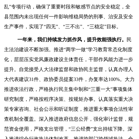
乱
”专项行动，确保了重要时段和敏感节点的安全稳定，
全
县范围内未出现任何一件影响维稳局势的刑事、治安及安全
生产事件，
实现
了
“四无”、“三不出”、“三稳定”
目标
。
一年来，我们持续发力抓作风，提升效能强执行
。
民
主法治建设不断加强。
推进
“两学一做”学习教育常态化制度
化，层层压实党风廉政建设主体责任，干部作风能力进一步
提升。
自觉接受人大法律监督和政协民主监督，认真办理人
大代表建议
31
件、政协委员提案
33
件
，
办复率
达
100%。
大力
推进依法行政，
严格执行民主集中制和
“三重一大”事项集体
研究制度，严格按程序决策、按规矩办事
。
认真落实重大决
策专家咨询、社会公示和听证制度，推进重大事项合法性审
查机制全覆盖。
深入推进政府信息公开，强化审计监督，规
范资金使用，严格支出管理，
“三公经费”支出持续下降。
深
入推进综合行政执法体制改革，推进跨部门跨领域执法，全