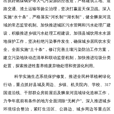
出抓好燃煤锅炉等大气污染源防控改造
，严格建筑工地、道
路交通、渣土运输等扬尘治理，坚决打赢蓝天保卫战。深入
实施
“水十条”，严格落实“河长制”“湖长制”，健全狮泉河流
域的常态监管机制
。
加快推进城区污水管网和污水处理厂建
设，积极推进乡镇污水处理工程建设。
加强县城饮用水水源
地保护工作，坚决杜绝污染事件发生，确保城乡居民饮水安
全。
全面实施
“土十条”，修订完善土壤污染防治工作方案，
建立污染地块动态清单和联动监督机制，加快推进垃圾分类
处置，探索推进牲畜养殖废弃物处理和资源化利用。
科学实施生态系统保护修复。
推进全民种草植树绿化
行动，重点抓好县城及周边、乡镇、机关院内、学校、
317
国道沿线、干部群众房前屋后及狮泉河
流域
绿化造林工作，
力争年底前有条件的地方全面消除
“无树户”。深入推进城乡
环境综合整治，紧盯生活区、公路边、城乡周边等重点区