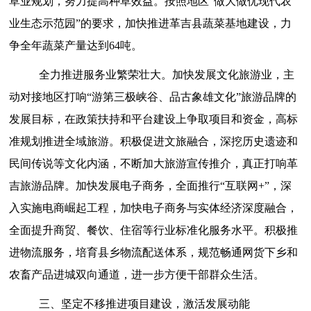
草业规划，努力
提高种草效益。按照地区
“
做大做优现代农
业生态示范园
”的要求，
加快推进革吉县蔬菜基地建设，力
争全年蔬菜产量达到
64吨。
全力推进服务业繁荣壮大。
加快发展文化旅游业，主
动对接地区
打响
“游第三极峡谷、品古象雄文化”
旅游品牌的
发展目标，
在政策扶持和平台建设上争取项目和资金，
高标
准规划推进全域旅游。
积极
促进文旅融合，深挖历史遗迹和
民间传说等文化内涵，不断
加大旅游宣传推介，
真正打响革
吉旅游品牌。
加快发展电子商务，
全面推行
“互联网+”，深
入实施电商崛起工程，加快电子商务与实体经济深度融合，
全面提升商贸、餐饮、住宿等行业标准化服务水平。
积极推
进物流服务，培育县乡物流配送体系，规范畅通网货下乡和
农畜产品进城双向通道，进一步方便干部群众生活。
三、坚定不移推进项目建设，激活发展动能