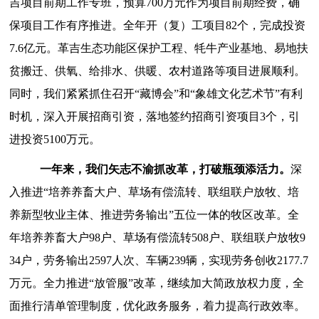
吉项目前期工作专班，预算700万元作为项目前期经费
，
确
保项目工作有序推进。
全年
开（复）工项目
82
个，
完成投资
7.
6亿元。
革吉生态功能区保护工程、牦牛产业基地、易地扶
贫搬迁、供氧、给排水、供暖、农村道路等项目进展顺利。
同时，我们
紧紧抓住召开
“藏博会”和“象雄文化艺术节”有利
时机，深入开展招商引资，落地签约招商引资项目3个，引
进投资5100万元。
一年来，我们矢志不渝抓改革，打破
瓶颈
添活力
。
深
入推进
“培养养畜大户、草场有偿流转、联组联户放牧、培
养新型牧业主体、推进劳务输出”五位一体的牧区改革。
全
年
培养养畜大户
98户、草场有偿流转508户、联组联户放牧9
34户，劳务输出2597人次、车辆239辆，实现劳务创收2177.7
万元。全力推进
“放管服”改革，继续加大简政放权力度，全
面推行清单管理制度，优化政务服务，着力提高行政效率。