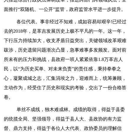
面推行
“双随机、一公开”监管，政府监管水平进一步提升。
各位代表。
事非经过不知难，成如容易却艰辛
!
已经
过
去的
2018
年，是
革吉
发展历史上极不平凡的一年。这一年，
下行压力持续加大，收支矛盾日益突出，关键领域改革艰难
跋涉，历史遗留问题渐次凸显，急事难事多发频发。面对前
所未有的压力和挑战，县政府一班人紧紧依靠
1.
8万
革吉
人
民，以
“为历史买单、对未来负责”的责任感，秉持拳拳之
心，凝聚成城之志，汇集涓埃之力，迎难而上，统筹兼顾，
主动作为，经受住了历史和现实的考验，交出了一份合格答
卷。
单丝不成线，独木难成林。成绩的取得，得益于县委
的统揽全局、坚强领导，得益于县人大、县政协的有力监
督、鼎力支持，得益于各位人大代表、政协委员的理解信