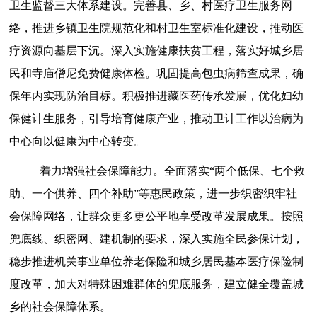
卫生监督三大体系建设。
完善县、乡、村医疗卫生服务网
络，推进乡镇卫生院规范化和村卫生室标准化建设，
推动医
疗资源向基层下沉。
深入实施健康扶贫工程，
落实好城乡居
民和寺庙僧尼免费健康体检
。
巩固提高包虫病筛查成果，
确
保年内实现防治目标
。
积极推进藏医药传承发展，优化妇幼
保健计生服务，引导培育健康产业，推动卫计工作以治病为
中心向以健康为中心转变。
着力增强社会保障能力。
全面落实
“两个低保、七个救
助、一个供养、四个补助”等惠民政策，进一步织密织牢社
会保障网络，让群众更多更公平地享受改革发展成果。按照
兜底线、织密网、建机制的要求，深入实施
全民参保计划，
稳步推进机关事业单位养老保险和城乡居民基本医疗保险制
度改革，
加大对特殊困难群体的兜底服务，建立健全覆盖城
乡的社会保障体系
。