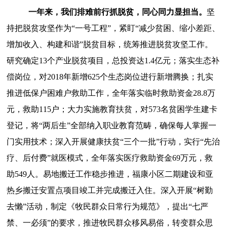
一年来，我们排难前行抓
脱贫
，同心同力显担当
。
坚
持把脱贫攻坚作为
“一号工程”，紧盯“减少贫困、缩小差距、
增加收入、构建和谐”脱贫目标，统筹推进脱贫攻坚工作
。
研究确定
13个产业脱贫项目，总投资达1.4亿元；落实生态补
偿岗位，对2018年新增625个生态岗位进行新增腾换；扎实
推进低保户困难户救助工作，全年落实临时救助资金28.8万
元，救助115户；大力实施教育扶贫，对573名贫困学生建卡
登记，将“两后生”全部纳入职业教育范畴，确保每人掌握一
门实用技术；深入开展健康扶贫“三个一批”行动，实行“先治
疗、后付费”就医模式，
全
年落实医疗救助资金
69万元，救
助549人。
易地搬迁工作稳步推进，
福康小区二期建设和亚
热乡搬迁安置点项目竣工
并完成
搬迁入住
。深入开展
“树勤
去懒”活动，制定《牧民群众日常行为规范》，提出“七严
禁、一必须”的要求，推进牧民群众移风易俗，转变群众思