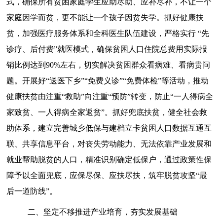
式，确保所有贫困家庭学生应助尽助、应补尽补，不让一个
家庭因学而贫，更不能让一个孩子因贫失学。抓好健康扶
贫，加强医疗服务体系和全科医生队伍建设，严格实行 “先
诊疗、后付费”就医模式，确保贫困人口住院总费用实际报
销比例达到90%左右，切实解决贫困群众看病难、看病贵问
题。开展好“送医下乡”“免费义诊”“免费体检”等活动，推动
健康扶贫由注重“救助”向注重“预防”转变，防止“一人得病全
家致贫、一人得病全家返贫”。抓好兜底扶贫，健全社会救
助体系，建立完善城乡低保与建档立卡贫困人口数据互通互
联、共享信息平台，对丧失劳动能力、无法依靠产业发展和
就业帮助脱贫的人口，精准识别确定低保户，通过政策性保
障予以全面兜底，应保尽保、应扶尽扶，筑牢脱贫攻坚“最
后一道防线”。
二、坚定不移推进产业培育，夯实发展基础