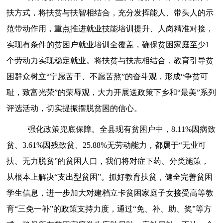
扶方式，将扶贫与扶智相结合，充分发挥能人、
带头人
的示
范带动作用，重点推进就业技能
培训
提升、人岗精准对接，
实现有条件的贫困户就业培训全覆盖，确保贫困家庭至少
1
个劳动力实现稳定就业。将扶贫与扶志相结合，教育引导贫
困群众树立“宁愿苦干、不愿苦熬”的奋斗观，形成“争贫可
耻，致富光荣”的荣辱观
，
大力开展送政策下乡和
“最美”系列
评选活动，切实提振摆脱贫困的信心。
强化
政策兜底
保障
。
全县现有贫困户中，
8.11%因病致
贫、3.61%因残致贫、25.88%无劳动能力，都属于“无业可
扶、无力脱贫”的贫困人口，
我们将
对症下药、分类施策，
从根本上解决
“支出型贫困”。抓好教育扶贫，健全完善贫困
学生信息，进一步加大对建档立卡贫困家庭子女接受高等教
育“三免一补”的政策支持力度，通过“免、补、助、奖”等方