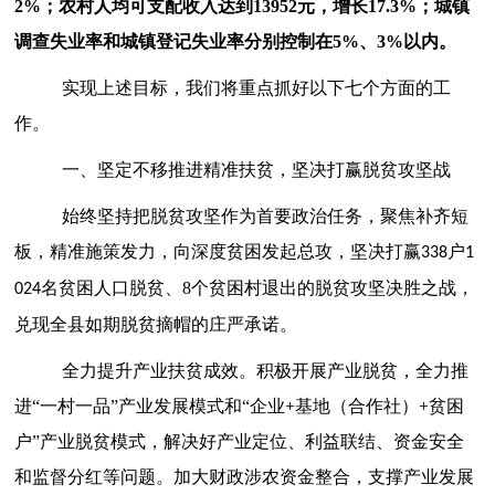
2%；农村人均可支配收入达到13952元，增长17.3%；城镇
调查失业率和城镇登记失业率分别控制在5%、3%以内。
实现上述目标，我们将重点抓好以下
七个方面的
工
作。
一、坚定不移推进精准扶贫，坚决打赢脱贫攻坚战
始终坚持把脱贫攻坚作为首要政治任务，
聚焦补齐短
板，精准施策发力，
向深度贫困发起总攻，
坚决打赢
户
338
1
名贫困人口脱贫
、
8
个
贫困村退出的脱贫攻坚决胜之战，
024
兑现全县如期脱贫摘帽的庄严承诺。
全力提升产业扶贫成效
。
积极开展产业脱贫，
全力推
进
“一村一品”产业发展模式和“企业+基地（合作社）+贫困
户”产业脱贫模式，解决好产业定位、利益联结、资金安全
和监督分红等问题。加大财政涉农资金整合，支撑产业发展