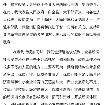
任、建言献策，更得益于全县人民的同心同德、努力奋斗。
在此，我代表县人民政府，
向
全县广大干部群众，向各位人
大代表、政协委员，向工商联、人民团体和无党派人士，向
驻
革
部队、武警消防官兵和政法干警，向所有关心、支持和
参与
革吉
建设发展的各界朋友，表示衷心的感谢
并致以崇高
敬意
!
在看到成绩的同时，我们也清醒地认识到，全县经济
社会发展还存在一些不容忽视的问题和短板，政府工作还有
很多不尽如人意的地方，主要表现为：
供给侧结构性矛盾仍
然突出，优质产业、优质企业匮乏，优质产能不足，民营经
济发展和中小企业培育力度还需加大；产业发展后劲不足，
传统产业转型升级难度较大，战略性新兴产业基础薄弱，新
的经济增长点没有形成规模；招商引资难，开放经济体匮
乏，对外开放程度低，对经济发展的拉动作用很弱；城乡发