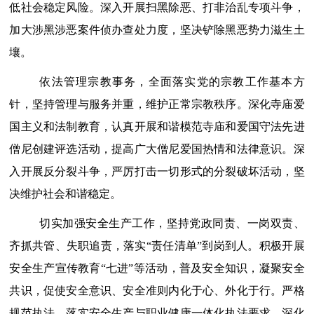
低社会稳定风险。
深入开展扫黑除恶、打非治乱专项斗争，
加大涉黑涉恶案件侦办查处力度，坚决铲除黑恶势力滋生土
壤。
依法管理宗教事务，
全面落实党的宗教工作基本方
针，坚持管理与服务并重，维护正常宗教秩序。深化寺庙爱
国主义和法制教育，认真开展和谐模范寺庙和爱国守法先进
僧尼创建评选活动，提高广大僧尼爱国热情和法律意识。
深
入开展反分裂斗争，
严厉打击一切形式的分裂破坏活动，坚
决维护社会和谐稳定。
切实加强安全生产工作，
坚持党政同责、一岗双责、
齐抓共管、失职追责，落实
“责任清单”到岗到人。积极开展
安全生产宣传教育“七进”等活动，普及安全知识，凝聚安全
共识，促使安全意识、安全准则内化于心、外化于行。严格
规范执法，落实安全生产与职业健康一体化执法要求，深化