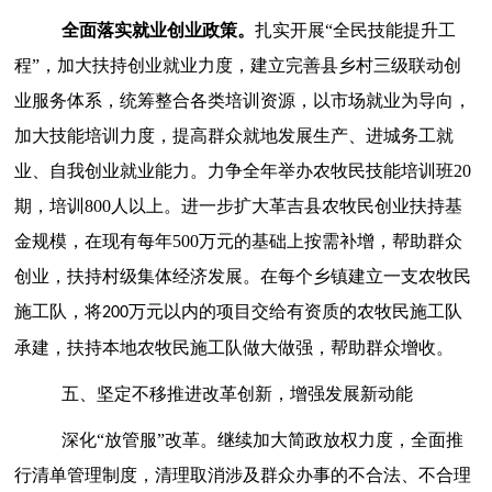
全面落实就业创业政策。
扎实开展
“全民技能提升工
程”，
加大扶持创业就业力度，建立完善县乡村三级联动创
业服务体系，
统筹整合各类培训资源，以市场就业为导向，
加大技能培训力度，提高群众就地发展生产、进城务工就
业、自我创业就业能力。
力争全年举办农牧民技能培训班
20
期，培训800人以上
。进一步扩大革吉县农牧民创业扶持基
金规模，在现有每年
500
万元的基础上按需补增，帮助群众
创业
，
扶持村级集体经济发展。
在
每个乡镇建立一支农牧民
施工队，
将
万元以内的项目交给有资质的农
牧
民施工队
200
承建，扶持本地农牧民施工队做大做强，帮助群众增收。
五、坚定不移推进改革创新，增强发展新动能
深化
“放管服”改革。
继续加大简政放权力度，全面推
行清单管理制度，清理取消涉及群众办事的不合法、不合理