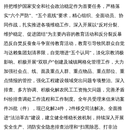
持把维护国家安全和社会政治稳定作为首要任务，严格落
实
“六个严防”
、
“五个底线”
要求，
精心组织、
全面动员、协
同作战，扎实推进各项维稳工作
。
深入开展以
“反对分裂、
维护稳定、促进团结”为主要内容的教育活动和反分裂反暴
恐反自焚反蚕食斗争宣传教育活动，教育引导牧民群众自觉
与达赖集团划清界限，自觉增进“五个认同”，淡化宗教消极
影响。
积极开展
“双联户”创建及城镇网格化管理工作，大力
加强社会点、线、面及重点人群、重点物品、重点部位、重
点情报的管控，强化工程建设领域突出问题专项整治。
深入
排查、多方协调、积极化解农民工工资拖欠问题，完善矛盾
纠纷排查调处工作流程和工作制度
。
全
年
共受理来信来访案
件
26批（件），现已化解2
4
件，
2件移交司法解决。
全面推
进
“法治革吉”建设，
建立健全维稳长效机制，
持续深入开展
安全生产、消防安全隐患排查治理和
“
扫黑除恶、
打非治