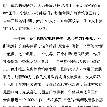
想、革除陈规陋习。大力开展以技能培训为主要内容的“扶
智”工作，实施职业技能提升计划和贫困户教育培训工程，
全年
开展培训
7期，参训197人；
2018
年高校毕业生
18
人中就
业
15
人，就业率
为
85.33%
。
一年来，我们脚踏实地抓民生，尽心尽力补短板
。
不
断完善社会服务体系
，
深入推进
“双集中”供养，全面落实“两
个低保、七个救助、一个供养、四个补助”惠民政策
，
各项
社会保险征缴率达到
96%以上，全民参保登记人数达16357
人。
稳步推进义务教育均衡发展
，
县财政收入
23%用于
发展
教育，配套
500万元作为义务教育均衡发展资金，投入6376
万元用于学校附属设施、设备购置和文化建设，
新建村级幼
儿园
11
所，完成县幼儿园全日制供餐、午休试点改革工作。
全面推进五个
100%工作，
严格落实
“三包”及营养改善教育惠