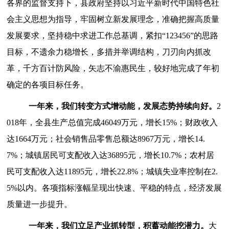
各界的监督支持下，县政府坚持以习近平新时代中国特色社
会主义思想为指导，牢固树立新发展理念，准确把握高质量
发展要求，坚持稳中求进工作总基调，紧扣
“123456”的思路
目标，不遗余力稳增长，多措并举调结构，刀刃向内抓改
革，千方百计防风险，矢志不渝惠民生，较好地完成了
年初
确定的各项目标任务。
一年来，我们
转变方式
增动能，发展态势持续向好。
2
01
8
年，
全县生产总值完成
46049万元，增长15%；财政收入
达1664万元；社会销售品零售总额达
8967
万元，增长
14.
7
%；城镇居民可支配收入达36895元，增长10.7%；农村居
民可支配收入达
11895
元，增长
22.8
%；
城镇失业率控制在
2.
5%以内。
各项指标涨幅呈现出快速、平稳的特点，经济发展
质量进一步提升。
一年来，我们立足产业抓转型，积蓄动能挖潜力
。
大