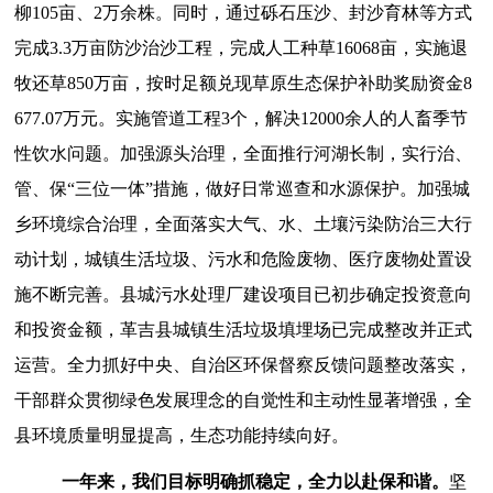
柳
105
亩、
2
万余株。同时，通过砾石压沙、封沙育林等方式
完成
3.3
万亩防沙治沙工程，完成人工种草
16068
亩，实施退
牧还草
850
万亩，
按时足额兑现草原生态保护补助奖励资
金
8
677.07万元。
实施管道工程
3
个，解决
12000
余人的人畜季节
性饮水问题。加强源头治理
，
全面推行河湖长制，实行治、
管、保
“三位一体”措施，做好日常巡查
和水源保护。
加强城
乡环境综合治理
，
全面落实大气、水、土壤污染防治三大行
动计划，城镇生活垃圾、污水和危险废物、医疗废物处置设
施不断完善。县城污水处理厂建设项目已初步确定投资意向
和投资金额，革吉县城镇生活垃圾填埋场已完成整改并正式
运营。
全
力
抓好中央、自治区环保督察反馈问题整改落实，
干部
群众贯彻绿色发展理念的自觉性和主动性显著增强，全
县
环境质量明显提高，
生态
功能
持续向好。
一年来，我们目标明确抓稳定，全力以赴保和谐。
坚