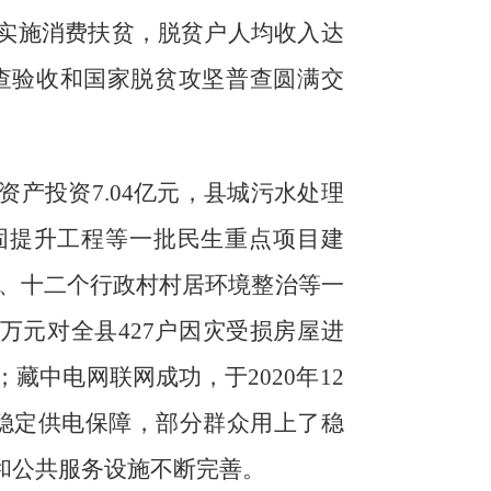
实施消费扶贫，
脱贫户人均收入达
查验收和国家脱贫攻坚普查圆满交
资产投资
7.04
亿元，县城污水处理
固提升工程
等一批
民生
重点项目
建
、十二个行政村村居环境整治等一
万元
对
全县
427
户因灾受损房屋进
；藏中电网联网成功，
于
2020
年
12
稳定供电保障，部分群众用上了稳
和
公共服务设施不断完善
。