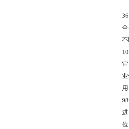
36
全
不
10
审
业
用
9
进
位