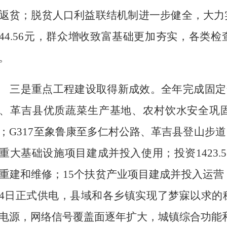
返贫；
脱贫人口
利益联结机制
进一步健全，
大力
44.56
元，
群众增收致富基础更加夯实，各类检
。
三是重点工程建设取得新成效。
全年
完成
固定
、革吉县优质蔬菜生产基地
、
农村饮水安全
巩
；
G317
至象鲁康至多仁村公路
、
革吉县登山步道
重大
基础设施项目建成并投入使用；
投资
1423.5
重建
和
维修
；
15
个
扶贫产业项目建成并投入运营
4
日正式供电，县域和各乡镇实现了梦寐以求的
电源，
网络信号
覆盖面逐年扩大
，城镇综合功能