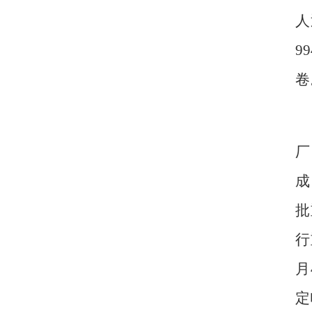
人
99
卷
厂
成
批
行
月
定