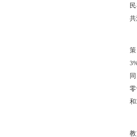
民
共
策
3
同
零
和
教