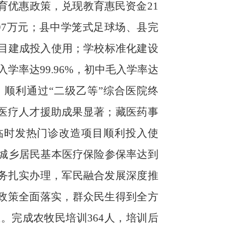
育优惠政策，兑现教育惠民资金
21
97
万元
；
县中学笼式足球场、县完
目
建成投入使用
；学校标准化建设
入学率达
99.96%
，初中毛入学率
达
。
顺利通过
“
二级乙等
”
综合医院终
医疗人才援助成果显著；藏医药事
临时发热门诊改造
项目顺利
投入使
城乡居民基本医疗保险参保率达到
务扎实办理，军民融合发展深度推
政策全面落实，
群众民生得到全方
业。完成农牧民培训
364
人，培训后