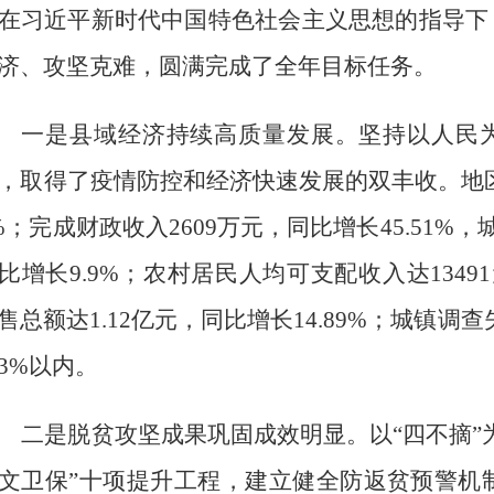
在习近平新时代中国特色社会主义思想的指导下
济、攻坚克难，圆满完成了全年目标任务。
一是县域经济持续高质量发展。
坚持以人民
，取得了疫情防控和经济
快速
发展
的
双
丰收
。
地
%
；完成财政收入
2609
万元，同比增长
45.51
%
，
比增长
9.9%
；农村居民人均可支配收入达
13491
售总额达
1.12
亿元，同比增长
14.89%
；城镇调查
3
%
以内
。
二是脱贫攻坚成果巩固成效明显。
以
“
四不摘
”
文卫保
”
十项提升工程，
建立健全防返贫预警机