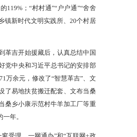
务的
119%
；
“
村村通
”“
户户通
”“
舍舍
乡镇新时代文明实践所、
20
个村居
到革吉开始援藏后，认真总结中国
好党中央和习近平总书记的安排部
71
万余元，修改了“智慧革吉”、文
设了
易地扶贫搬迁配套、
文布当桑
当桑乡小康示范村牛羊加工厂等重
的一年。
一窗受理、
一网通办
”
和
“
互联网
+
政