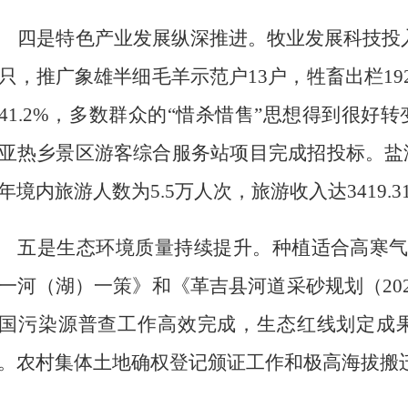
四是特色产业
发展
纵深推进。
牧业发展科技投
只，推广象雄半细毛羊示范户
13
户
，
牲畜出栏
19
41.2
%
，
多数群众的
“惜杀惜售”思想得到很好转
亚热乡景区游客综合服务站项目
完成招投标
。盐
年境内旅游人数为
5.5
万人次，旅游收入达
3419.3
五
是生态环境质量持续提升。
种植适合高寒
一河（湖）一策》和《革吉县河道采砂规划（
20
国污染源普查工作高效完成
，
生态红线划定成
。农村集体土地确权登记颁证工作和极高海拔搬