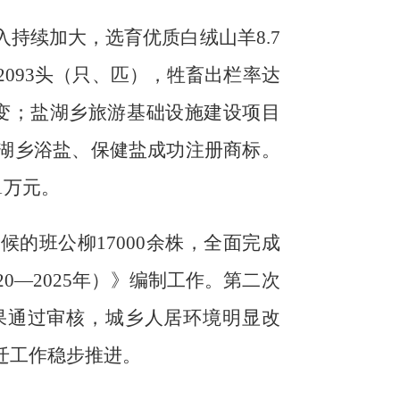
入持续加大，选育优质白绒山羊
8.7
2093
头（只、匹）
，牲畜出栏率达
变
；
盐湖乡旅游基础设施建设项目
湖乡浴盐、保健盐成功注册商标。
1
万元。
气候的班公柳
17000
余株
，
全面完成
20
—
2025
年）》编制工作。第二次
果通过审核
，
城乡人居环境明显改
迁工作稳步推进。