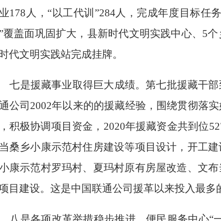
业
178
人，
“
以工代训
”
284
人，完成年度目标任
”
覆盖面巩固扩大，县新时代文明实践中心、
5
个
时代文明实践站完成挂牌。
七
是
援藏事业取得巨大成绩
。
第七批援藏干部
通公司
2002
年以来的的援藏经验，围绕贯彻落实
，积极协调项目资金，
2020
年援藏资金共到位
52
当桑乡小康示范村住房建设等项目设计，开工建
小康示范村罗玛村、夏玛村原有房屋改造、文布
项目
建设
。
这是中国联通公司援革以来投入最多
八
是各项改革举措稳步推进。
便民服务中心
“