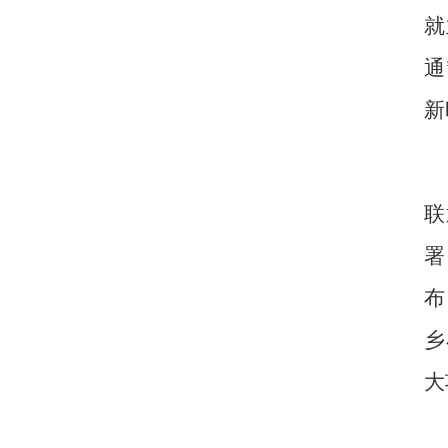
就
通
新
联
署
布
乡
大