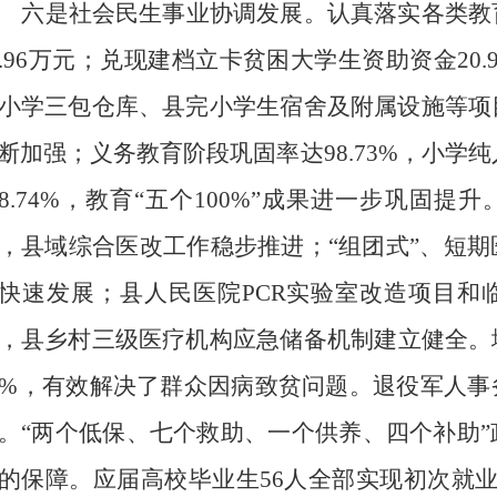
六是社会民生事业协调发展。
认真落实各类教
.96
万元；兑现
建档立卡
贫困大学生
资助
资金
20.
小学三包仓库、县完小学生宿舍及附属设施等项
断加强
；义务教育阶段巩固率
达
98.73%
，
小学纯
8.
74
%
，
教育
“
五个
100
%
”
成果进一步巩固提升
，县域综合医改工作稳步推进；
“
组团式
”
、短期
快速发展；县人民医院
PCR
实验室改造项目和
，县乡村三级医疗机构应急储备机制建立健全。
8%
，有效解决了群众因病致贫问题。
退役军人事
。
“
两个低保、七个救助、一个供养、四个补助
”
的保障
。应届高校毕业生
56
人全部实现初次就