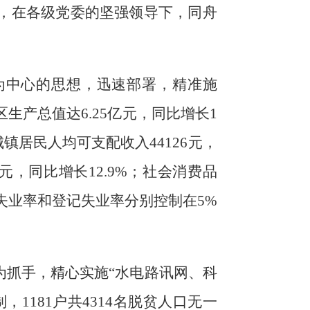
，在各级党委的坚强领导下，同舟
为中心的思想，
迅速部署，精准施
区生产总值达
6.25
亿元，同比增长
1
城镇居民人均可支配收入
44126
元，
元，同比增长
12.9%
；社会消费品
失业率和登记失业率分别
控制在
5
%
为抓手，
精心实施
“
水电路讯网、科
制，
1181
户
共
43
14
名
脱贫人口无一