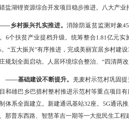
错盐湖锂资源综合开发项目稳步推进。
八大产业
——乡村振兴扎实推进。
消除
防返贫监测
对象
4
。
6
个扶贫产业提档升级
。统筹整合
1.8
1
亿元实
%
。
“
五大振兴
”有序推进，
完成美丽宜居乡村建设
庄规划全面启动。人居环境综合整治、“四清两改
——基础建设不断提升。
羌麦村示范村巩固提
目和
雄巴乡巴措村整村推进示范村等重点项目有
制
体系全面建立。新建通讯基站
32
座
。
5G
通讯推
、那普东西路、智慧革吉一期等一大批民生工程