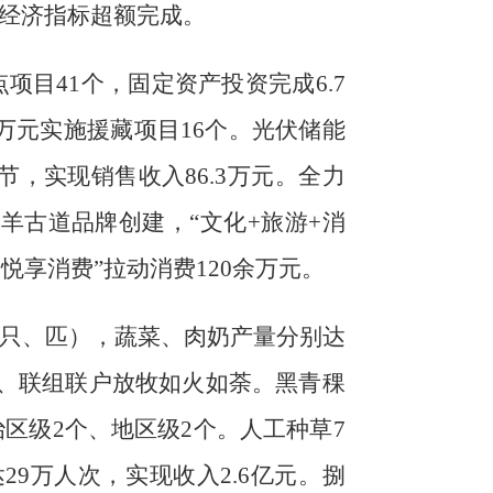
经济指标超额完成。
点项目
41
个，固定资产投资完成
6.7
万元
实施援藏项目
16
个
。光伏储能
节
，
实现销售收入
86.3
万元
。
全力
盐羊古道品牌创建
，
“文化+旅游+消
·悦享消费”
拉动消费
120
余万元。
只、匹），蔬菜、肉奶产量分别达
、联组联户放牧如火如荼。
黑青稞
治区级
2
个、地区级
2
个。
人工种草
7
达
29
万
人次，实现收入
2.6
亿
元。
捌