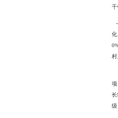
千
化
0
村
项
长
级