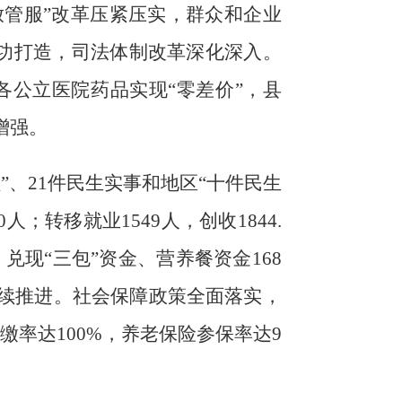
放管服”改革压紧压实，群众和企业
功打造，
司法体制改革深化深入。
各
公立医院药品
实现
“
零差价
”
，
县
增强
。
”、
21
件民生实事和地区
“十件民生
0
人
；
转移就业
1549
人，创收
1844.
。兑现
“
三包
”
资金
、
营养餐资金
168
持续推进
。
社会保障政策全面落实，
缴率达
100%
，
养老保险参保率达
9