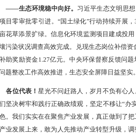
——生态环境稳中向好。
习近平生态文明思想
项目零审批零引进。“国土绿化”行动持续开展，
亩花草添景扩绿。信息化环境监测项目建成投用
壤污染状况调查高效完成
。
兑现生态岗位补偿资
补助奖励资金
1.27
亿元。
中央环保督察反馈问题
问题整改工作高效推进，生态安全屏障日益坚实
各位代表！
星光不问赶路人，岁月不负有心人
们坚决树牢和践行正确政绩观，坚定不移让
“办
色。
我们实实在在聚焦产业发展
，
真正做到了把
产业发展上来
，
敢为人先推动
产业转型升级
，
调