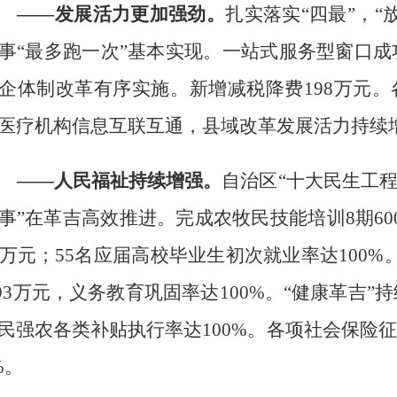
——发展活力更加强劲。
扎实落实
“四最”，
“
事“最多跑一次”基本实现
。
一站式服务型窗口成
企体制改革有序实施。
新增减税降费
198
万元。
医疗机构信息互联互通，
县域改革发展活力持续
——人民福祉持续增强。
自治区
“十大民生工程
事”在革吉高效推进。完成
农牧民技能培训
8
期
60
万元
；
55
名应届高校毕业生
初次就业率达
100%
93
万元
，义务教育巩固率达
100%
。“健康革吉”
民强农各类补贴执行率达
100%
。
各项社会保险征
%
。