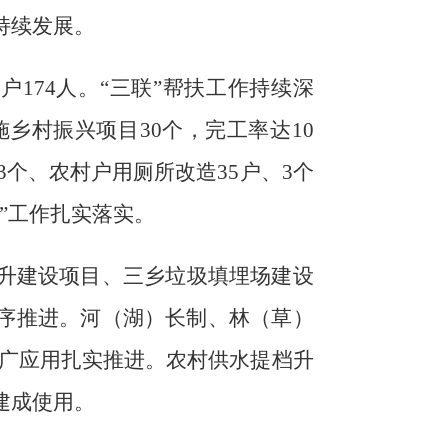
持续发展
。
5
户
174
人。
“三联”帮扶工作持续深
施
乡村振兴
项目
30
个
，完工率达
10
3
个、
农村户用厕所改造
35
户、
3
个
”工作扎实落实。
升建设项目、
三乡垃圾填埋场建设
序推进。
河（湖）长制、林（草）
广应用扎实推进
。
农村供水提档升
建成使用。