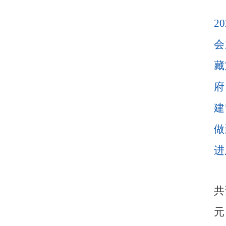
20
会
藏
府
建
做
进
共
元