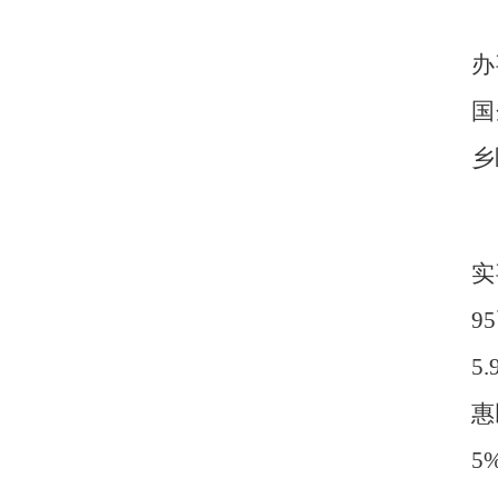
办
国
乡
实
95
5.
惠
5