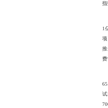
指
1
项
推
费
65
试
70