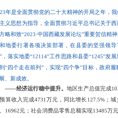
23
年是全面贯彻党的二十大精神的开局之年，我
主义思想为指导，全面贯彻习近平总书记关于西
方略和致“
2023
·
中国西藏发展论坛
”重要贺信精
和地委行署各项决策部署，在县委的坚强领导下
”，落实地委“
12114
”工作思路和县委“
1245
”发
到
“四个走在前列”，
实现
“四个争”
目标
，
政府履
展、新成效。
——经济运行稳中提升。
地区
生产总值完成
10
预算收入完成
4731
万元，同比增长
127.5%
；城
、
16962
元；社会消费品零售总额
实现
13485
万