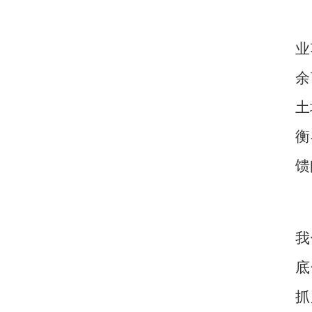
业
余
土
衡
馈
我
底
抓