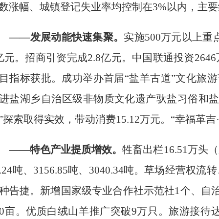
数涨幅
、
城镇登记失业率
均控制在
3%
以内，主要
——发展动能快速集聚。
实施
500
万元以上重
亿元
。
招商引资完成
2.8
亿元
。
中国联通投资
2646
目指标获批。
成功
举办首届
“盐羊古道”文化旅游
进
盐湖乡自治区级非物质文化遗产驮盐习俗和
”
探索
取得实效，带动消费
15.12
万元。“幸福革吉
——特色产业提质增效。
牲畜出栏
16.51
万头（
.24
吨、
3156.85
吨、
3040.34
吨。
草场经营权流转
种
告捷。
新增
国家级专业合作社示范社
1
个、自
0
亩
。优质白绒山羊推广突破
9
万只。
旅游接待