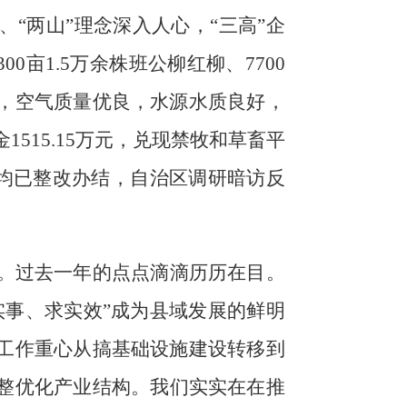
、
“
两山
”
理念
深入人心，
“三高”企
300
亩
1.5
万余株班公柳红柳、
7700
，
空气质量优良，水源水质
良
好，
金
1515.15
万元，兑现禁牧和草畜平
均已整改办结，自治区调研暗访反
。
。
过去一年
的
点点滴滴历历在目。
实事、求实效”成为县域发展的鲜明
工作重心从搞基础设施建设转移到
整优化产业结构
。
我们实实在在推