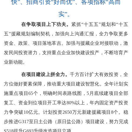
快”、招商引资“好而优”、各项指标“高而
实”。
在争取项目上下功夫。
紧抓
“十五五”规划和“十五
五”援藏规划编制契机，加强向上沟通汇报，全力争取更多
资金、政策、项目落地革吉。加强与援藏企业对接联动，激
发民间投资潜力，支持重点企业加快建设投产，不断培育产
业新动能
。
在项目建设上拼全力。
千方百计扩大有效投资，全
方位做好要素保障
，推动重大项目建设智慧化
。
全年计划实
施重点项目
6
5
个，
明确时间表路线图，
5
月底续建项目全部
复工、资金到位项目开工率达
80%
以上，年内固定资产投资
力争突破
10
亿元。计划投资
2650
万元新建援藏项目
8
个。
稳
步推进
G317
至日土公路（原日盐公路）项目建设，努力完成
S518
提升
G693
升级改造项目立项。