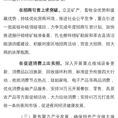
在招商引资上求突破。
立足矿产、畜牧业优势
和
援
藏
优势，
持续
优化
营商
环境，推进社会公平竞争，重点
引进
一批延链补链强链项目
，
力争
完成
年度
招商引资计划
。加快
推进捌仟错锂矿核准备案、扎仓
擦咔锂矿勘探
和革吉县清洁
能源供暖建设。
积极对接区地招商活动，
营造大招商、招大
商的浓厚氛围
。
在促进消费上出实招。
深入开展重点领域设备更
新、消费品以旧换新、回收循环利用、标准提升衔接四大行
动，抢抓消费节点热点，
鼓励家电、电子产品等商品消费，
优化消费金融产品服务。
安排
50
万元开展餐饮、零售、高原
农产品等方面促销活动，大力拉动消费；安排
65
万元打造民
俗一条街夜间市场，促进夜间经济健康发展。
（三）聚焦聚力产业发展，确保特色产业做大做