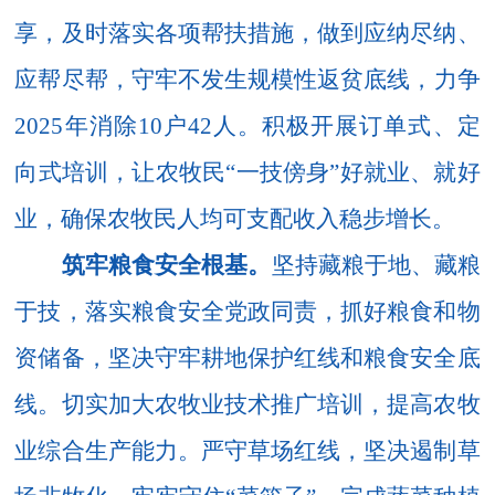
享，及时落实各项帮扶措施，做到应纳尽纳、
应帮尽帮，守牢不发生规模性返贫底线，
力争
2025
年消除
10
户
42
人
。
积
极开展订单式、定
向式培训，让
农牧
民
“一技傍身”
好就业、就好
业，确保农牧民人均可支配收入
稳步
增长
。
筑牢粮食安全根基。
坚持藏粮于地、藏粮
于技，落实粮食安全党政同责，抓好粮食和物
资储备，坚决守牢耕地保护红线和粮食安全底
线。切实加大农牧业技术推广培训，提高农牧
业综合生产能力。严守草场红线，坚决遏制草