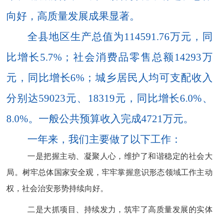
向好，高质量发展成果显著。
全县地区生产总值为
114591.76
万元，同
比增长
5.7%
；社会消费品零售总额
14293
万
元，同比增长
6%
；城乡居民人均可支配收入
分别达
59023
元、
18319
元，同比增长
6.0%
、
8.0%
。一般公共预算收入完成
4721
万元。
一年来，我们主要做了以下工作：
一是把握主动、凝聚人心，维护了和谐稳定的社会大
局。
树牢总体国家安全观，
牢牢掌握意识形态领域工作主动
权，
社会治安形势持续向好
。
二是
大抓项目、持续发力，筑牢了高质量发展的实体