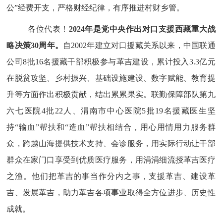
公”经费开支，严格财经纪律，有序推进村财乡管。
各位代表！
2024
年是党中央作出对口支援西藏重大战
略决策
30
周年。
自
2002
年建立对口援藏关系以来，中国联通
公司
8
批
16
名援藏干部积极参与革吉建设，累计投入
3.3
亿元
在脱贫攻坚、乡村振兴、基础设施建设、数字赋能、教育提
升等方面作出积极贡献，结出累累果实
。
联勤保障部队第九
六七医院
4
批
22
人、渭南市中心医院
5
批
19
名援藏医生坚
持“输血”帮扶和“造血”帮扶相结合，用心用情用力服务群
众，跨越山海提供技术支持、会诊服务，用实际行动让干部
群众在家门口享受到优质医疗服务，用涓涓细流授革吉医疗
之渔。他们把革吉的事当作分内之事，支援革吉、建设革
吉、发展革吉，助力革吉各项事业取得全方位进步、历史性
成就。