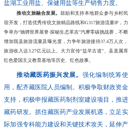
盐湖工业用盐、保健用盐等生产销售力度。
推动文旅融合发展
。
鼓励和支持本地群众参与乡村民
宿
开发
，打造优秀传统
文旅
精品路线
和
G317
旅游流量
IP
，
力
争举办
“
驰骋世界屋脊
·
探秘生态革吉
”
汽摩
零碳挑战赛
，不断
增加我县旅游流量及曝光度
，
力争年旅游接待
37.4
万人次，
旅游
收入达
3.27
亿元以上
。大力宣传
“盐羊古道”、县
直
属
库
红色
爱国主义教育
基地
等历史、红色故事。
推动藏医药振兴发展。
强化编制统筹使
用，配齐藏医院人员编制。积极争取财政资金
支持，
积极申报藏医药制剂室建设项目，
推进
藏药研发
。抓住藏医药产业发展机遇，立足实
际加强专科能力建设和关键技术攻关，延伸产