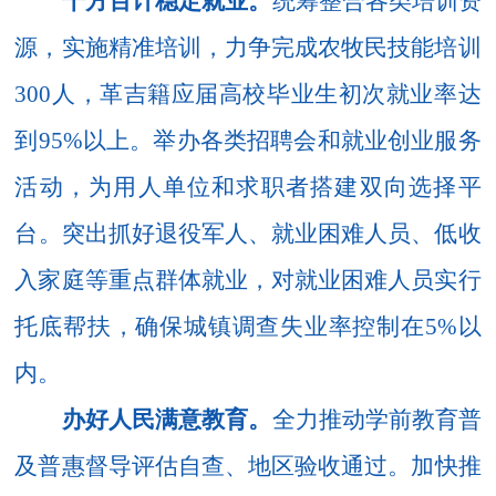
千方百计稳定就业。
统筹整合各类培训资
源，实施精准培训，力争完成农牧民技能培训
300
人，
革吉籍
应届高校毕业生
初次
就业率达
到
95
%
以上
。
举办各类招聘会和就业创业服务
活动，为用人单位和求职者搭建双向选择平
台
。
突出抓好退役军人、就业困难人员、低收
入家庭等
重点
群体就业，对就业困难人员实行
托底帮扶，确保
城镇
调查失业率控制在
5
%
以
内
。
办好人民满意教育。
全力推动
学前教育普
及普惠
督导评估自查、地区验收通过
。加快推