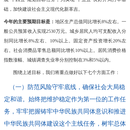
础，加快建设社会主义现代化新革吉。
今年的主要预期目标是
：
地区
生产总值同比增长
8
%
左右
。一
般公共预算收入
实现
2530
万元
。
城乡居民人均可支配收入分
别同比增长
8
%
左右、
10
%
以上
。
固定资产投资
增长
20%
左
右
。
社会消费品零售总额同比增长
10%
以上
。居民消费价格
指数涨幅
、
城镇
调查
失业率
分别
控制在
3
%
和
5
%
以内
。
围绕上述目标，我们将重点做好以下七个方面工作：
（一）防范风险守牢底线，确保社会大局稳
定和谐。
始终把维护稳定作为第一位的工作任
务，
牢牢把握铸牢中华民族共同体意识和推进
中华民族共同体建设这个主线任务，
树牢总体