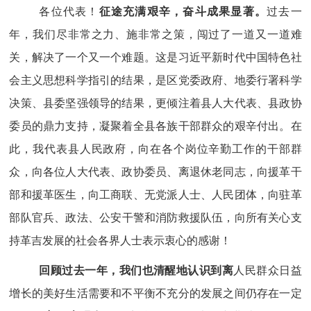
各位代表！
征途充满艰辛，奋斗成果显著。
过去一
年，我们尽非常之力、施非常之策，闯过了一道又一道难
关，解决了一个又一个难题。这是习近平新时代中国特色社
会主义思想科学指引的结果，是区党委政府、地委行署科学
决策、县委坚强领导的结果，更倾注着县人大代表、县政协
委员的鼎力支持，凝聚着全县各族干部群众的艰辛付出。在
此，我代表县人民政府，向在各个岗位辛勤工作的干部群
众，向各位人大代表、政协委员、离退休老同志，向援革干
部和援革医生，向工商联、无党派人士、人民团体，
向驻革
部队
官兵、
政法
、公安
干警
和消防救援队伍，向所有关心支
持革吉发展的社会各界人士表示衷心的感谢！
回顾过去一年，我们也清醒地认识到离
人民群众日益
增长的美好生活需要和不平衡不充分的发展之间仍存在一定