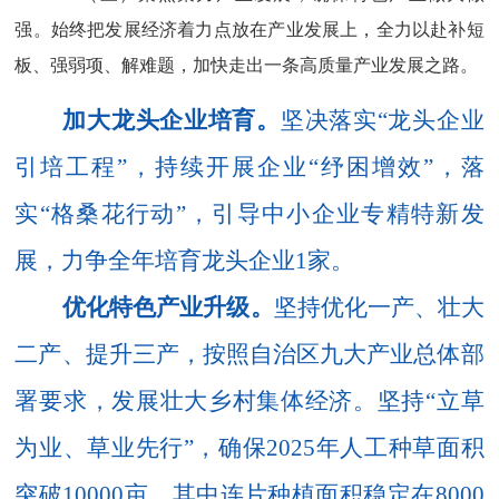
强。
始终把发展经济着力点放在产业发展上，全力以赴补短
板、强弱项、解难题，加快走出一条高质量产业发展之路。
加大龙头企业培育。
坚
决落实
“龙头企业
引培工程”
，持续开展
企业
“纾困增效”，落
实“格桑花行动”，引
导中小企业专精特新发
展，力争全年培育龙头企业
1
家。
优化特色产业升级
。
坚持优化一产、壮大
二产、提升三产，按照自治区九大产业总体部
署要求，
发展壮大乡村集体经济。坚持
“立草
为业、草业先行”
，确保
2025
年人工种草
面积
突破
10000
亩，其中连片种植
面积稳定在
8000