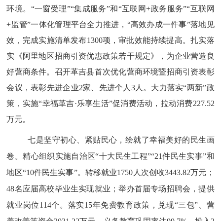
环境。
“一窗受理”“集成服务”和“互联网
+
政务服务”“互联网
+
监管”一体化管理平台全力推进，“高效办成一件事”落地见
效，完成实施清单发布
1300
项，审批效能持续提高。扎实落
实《阿里地区招商引资优惠政策若干规定》，为企业营造良
好营商条件。
召开革吉县首次优化营商环境暨招商引资表彰
会议，表彰先进企业
2
家、先进个人
3
人。大力落实“两新”政
策，实施
“幸福革吉·乐享生活”促消费活动
，拉动消费
227.52
万元。
七是坚守初心、紧贴民心，绘就了幸福美好的民生画
卷。
精心组织实施自治区
“十大民生工程”“
21
件民生实事
”
和
地区
“
10
件民生实事
”
。
转移就业
1750
人次创收
3443.82
万元；
48
名应届高校毕业生实现就业；举办首届专场招聘会，提供
就业岗位
114
个。
落实
15
年免费教育政策，
兑现
“
三包
”、营