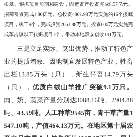
根基。
狠抓项目前期和建设，固定资产投资完成
8.57
亿元。
招商引资完成
1.80
亿元。总投资
4801.98
万元实施的
16
个援藏
项目，竣工
9
个，完成投资
2663.88
万元。投资
600
万元实施完
成革吉镇以工代赈项目
1
个，带动本地群众创收
191
万元。
三是立足实际、突出优势，推动了特色产
业的提质增效。
因地制宜发展特色产业，
牲畜
出栏
13.85
万头（只），新生仔畜
14.79
万头
（只），
优质白绒山羊推广突破
9.1
万只。
肉、奶、蔬菜产量分别达
3088.16
吨、
2904.88
吨、
43.59
吨
。
人工种草
9545
亩
，青干草产量
1
547.10
吨，产值
464.13
万元。在地区第十届农