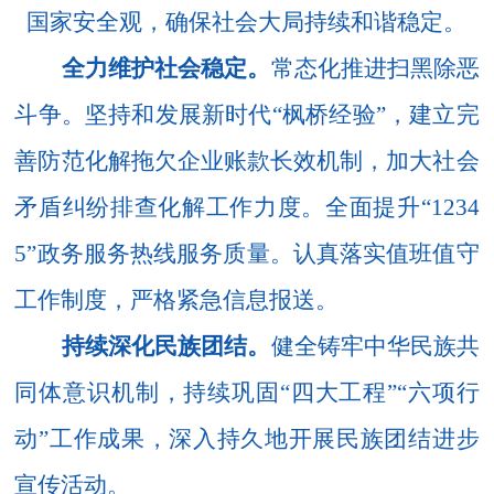
国家安全观，确保社会大局持续和谐稳定。
全力维护社会稳定。
常态化推进扫黑除恶
斗争。坚持和发展新时代
“枫桥经验”，
建立完
善防范化解拖欠企业账款长效机制，加大社会
矛盾纠纷排查化解工作力度。全面提升
“
1234
5
”政务服务热线服务质量。认真落实值班值守
工作制度，严格紧急信息报送。
持续深化民族团结。
健全
铸牢
中华民族
共
同体
意识
机制
，
持续巩固
“
四大工程
”
“六项行
动”
工作成果
，深入持久地开展民族团结进步
宣传活动。