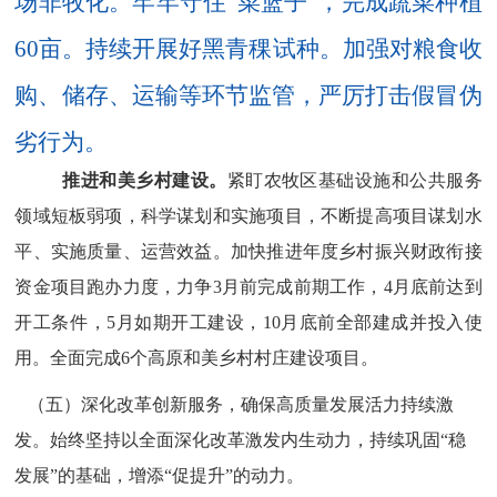
场非牧化。牢牢守住
“菜篮子”，完成蔬菜种植
6
0
亩。持续开展好黑青稞试种。加强对粮食收
购、储存、运输等环节监管，严厉打击假冒伪
劣行为。
推进
和美乡村
建设。
紧盯农牧区基础设施和公共服务
领域短板弱项
，科学谋划和实施项目，不断提
高项目谋划水
平、实施质量、运营效益。
加快
推进年度乡村振兴财政衔接
资金项目
跑办力度，力争
3
月前完成前期工作，
4
月底前达到
开工条件，
5
月如期开工建设，
10
月底前全部建成并投入使
用。
全面完成
6
个高原和美乡村村庄建设项目
。
（五）深化改革创新服务，确保高质量发展活力持续激
发。
始终坚持以全面深化改革激发内生动力，持续巩固
“稳
发展”的基础，增添“促提升”的动力。