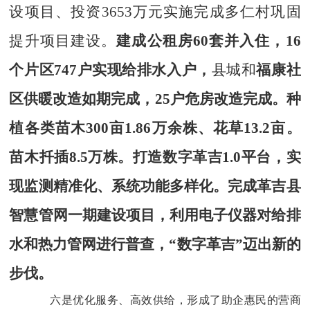
设项目、投资
3653
万元实施完成多仁村巩固
提升项目建设。
建成公租房
60
套并入住，
16
个片区
747
户实现给排水入户，
县城和
福康社
区供暖改造如期完成，
25
户危房改造完成。
种
植各类苗木
300
亩
1.86
万余株、花草
13.2
亩。
苗木扦插
8.5
万株。
打造数字革吉
1.0
平台，实
现监测精准化、系统功能多样化。完成革吉县
智慧管网一期建设项目，利用电子仪器对给排
水和热力管网进行普查，“数字革吉”迈出新的
步伐。
六是优化服务、高效供给，形成了助企惠民的营商