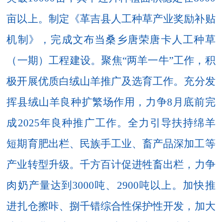
亩以上。
制定《革吉县人工种草产业奖励补贴
机制》，完成文布当桑乡唐荣唐卡人工种草
（一期）工程建设。
聚焦
“两羊一牛”
工作，
积
极开展
优质白绒山羊推广及选育工作
。充分发
挥县绒山羊良种扩繁场作用，力争
8
月底前完
成
2025
年良种推广工作。
全力引导扶持绵羊
短期育肥出栏、民族手工业、畜产品深加工等
产业转型升级。
千方百计促进牲畜出栏，力争
肉奶产量达到
3000
吨、
2900
吨以上。
加快推
进
扎仓
擦
咔
、捌千错综合性保护性开发
，
加大