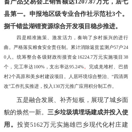
畜产品交易会上销售额达
1207.87
万元，居七
县第一。
申报
地区级专业合作社示范社
3
个。
捌千错盐湖锂资源综合开发项目稳步推进。
四是精准施策、激发活力，奏响了乡村振兴的进行
曲。
严格落实粮食安全责任制。累计消除返贫监测户
57
户
24
0
人。统筹整合各级财政衔接资金
16224.7
万元实施项目
38
个，
完工率达
100%
，
支出率达
95.24%
。
完成羌堆村、巴措
村
2
个高原和美乡村建设项目。
人居环境综合整治、
“四清两
改”工作扎实推进，
投入
1
3
0
万元推广应用积分制工作。
五是融合发展、补齐短板，展现了城乡面
貌的焕然一新。
三乡垃圾填埋场建成并投入使
用
。
投资
5162
万元实施雄巴乡现代化村庄建