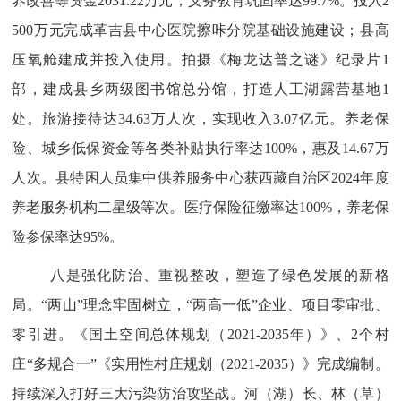
养改善等
资金
2031.22
万元
，义务教育巩固率达
99.7%
。
投入
2
500
万元完成革吉县中心医院擦咔分院基础设施建设；县高
压氧舱建成并投入使用。
拍摄《梅龙达普之谜》纪录片
1
部，建成
县乡两级图书馆总分馆，打造人工湖露营基地
1
处。
旅游接待达
34.63
万
人次，实现收入
3.07
亿
元。
养老保
险、城乡低保资金等各类
补贴执行率达
100%
，惠及
14.67
万
人次。县特困人员集中供养服务中心获西藏自治区
2024
年度
养老服务机构二星级等次。
医疗保险征缴率达
100%
，养老保
险参保率达
95%
。
八是强化防治、重视整改，塑造了绿色发展的新格
局。
“两山”理念
牢固树立
，
“两高一低”企业、项目零审批、
零引进。
《国土空间总体规划（
2021-2035
年）》、
2
个村
庄
“多规合一”《实用性村庄规划（
2021-2035
）》完成编制。
持续深入打好三大污染防治攻坚战。河（湖）长、林（草）