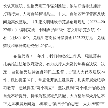
长认真履职，
生物灭鼠工作谋划推进，依法打击非法捕猎、
打猎行为，人与自然和谐共生。中央、自治区环保督察反馈
问题高效整改
。
《生态文明建设示范县创建规划（
2023
—
20
27
年）》编制完成，创建自治区级生态文明示范乡镇
1
个、
村（社区）
6
个。
兑现生态岗位补偿资金
1325.23
万元，兑现
禁牧和草补奖励资金
1.29
亿元。
各位代表！
一年来，我们持续改进作风、狠抓落实，
扎实推进法治政府
建设
。有力执行人大及其常委会决议、决
定，自觉接受法律监督和民主监督，办理人大代表建议
24
件、政协提案
32
件。
常态化开展主题教育，
扎实开展党纪学
习教育，
忠诚捍卫“两个确立”、坚决做到“两个维护”
的政治
自觉不断提升
。持续为基层减负赋能，大力整治群众身边不
正之风和腐败问题。
树牢过
“紧日子”的思想，大力压缩“三