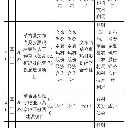
和科
司
司
户
司
技水
利局
县财
文布
文布
政
文布
革吉县文布
当桑
当桑
局、
当桑
当桑乡夏玛
文布当
乡夏
乡夏
革吉
乡夏
革
村荣热人工
14
桑乡夏
3
20
玛村
玛村
县农
玛村
吉
种草水渠改
02.
玛村股
9
23
股份
股份
业农
股份
县
扩建及配套
76
份经济
经济
经济
村局
经济
设施建设项
合作社
合作
合作
和科
合作
目
社
社
技水
社
利局
革吉县盐湖
革
65
各村
4
20
乡牧业点高
吉
0.0
农户
农户
农户
民委
农户
0
23
寒牧区棚圈
县
0
员会
建设项目
县财