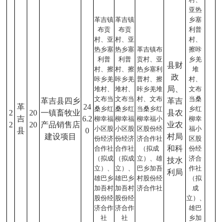
亚热
革吉镇
革吉镇
乡塞
布贡
布贡
利普
村、亚
村、亚
村、
热乡塞
热乡塞
革吉镇布
擦咔
利普
利普
贡村、亚
乡羌
县财
村、擦
村、擦
热乡塞利
堆
政
咔乡羌
咔乡羌
普村、擦
村、
局、
堆村、
堆村、
咔乡羌堆
文布
文布当
文布当
村、文布
当桑
革吉县四乡
革吉
革
24
桑乡红
桑乡红
当桑乡红
乡红
2
20
一镇畜牧业
县农
吉
6.2
柳幸福
柳幸福
柳幸福小
柳幸
2
20
产品销售店
业农
小区股
小区股
区股份经
福小
县
0
建设项目
村局
份经济
份经济
济合作社
区股
和科
合作社
合作社
（拟成
份经
（拟成
（拟成
立）、雄
济合
技水
立）、
立）、
巴乡加吾
作社
利局
雄巴乡
雄巴乡
村股份经
（拟
加吾村
加吾村
济合作社
成
股份经
股份经
立）、
济合作
济合作
雄巴
社
社
乡加