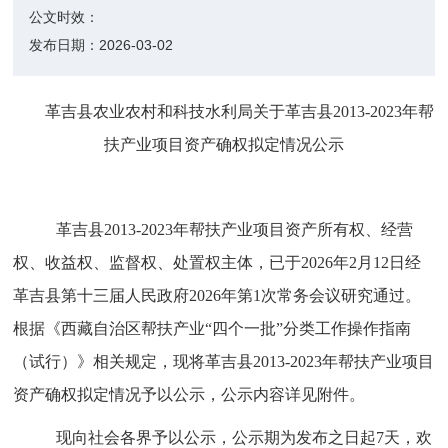
公文时效：
发布日期：
2026-03-02
革吉县农业农村和科技水利局关于革吉县
2013-2023
年帮
扶产业项目资产确权拟定情况
公示
革吉县
2013-2023
年帮扶产业项目资产所有权、经营
权、收益权、监督权、处置权主体，已于
2026
年
2
月
12
日经
革吉县第十三届
人民政府
2026
年第
1
次常务会议
研究通过。
根据《西藏自治区帮扶产业
“
四个一批
”
分类工作操作指南
（试行）》相关规定，现将革吉县
2013-2023
年帮扶产业项目
资产确权拟定情况予以公示，公示内容详见附件。
现向社会各界予以公示，公示期为发布之日起
7
天
，
欢