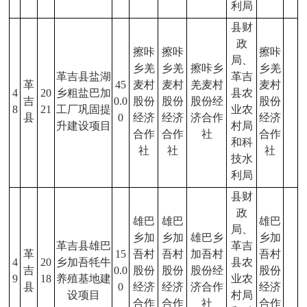
利局
县财
政
擦咔
擦咔
擦咔
局、
乡羌
乡羌
擦咔乡
乡羌
革吉县盐湖
革吉
革
45
麦村
麦村
羌麦村
麦村
4
20
乡粗盐巴加
县农
吉
0.0
股份
股份
股份经
股份
8
21
工厂巩固提
业农
县
0
经济
经济
济合作
经济
升建设项目
村局
合作
合作
社
合作
和科
社
社
社
技水
利局
县财
政
雄巴
雄巴
雄巴
局、
乡加
乡加
雄巴乡
乡加
革吉县雄巴
革吉
革
15
吾村
吾村
加吾村
吾村
4
20
乡加吾牦牛
县农
吉
0.0
股份
股份
股份经
股份
9
18
养殖基地建
业农
县
0
经济
经济
济合作
经济
设项目
村局
合作
合作
社
合作