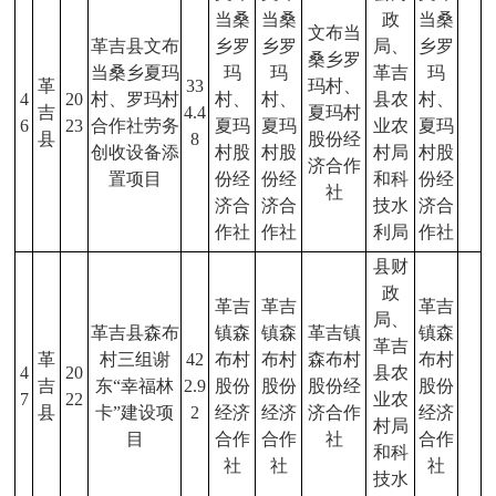
当桑
当桑
政
当桑
文布当
革吉县文布
乡罗
乡罗
局、
乡罗
桑乡罗
当桑乡夏玛
玛
玛
革吉
玛
革
33
玛村、
4
20
村、罗玛村
村、
村、
县农
村、
吉
4.4
夏玛村
6
23
合作社劳务
夏玛
夏玛
业农
夏玛
县
8
股份经
创收设备添
村股
村股
村局
村股
济合作
置项目
份经
份经
和科
份经
社
济合
济合
技水
济合
作社
作社
利局
作社
县财
政
革吉
革吉
革吉
局、
革吉县森布
镇森
镇森
革吉镇
镇森
革吉
革
村三组谢
42
布村
布村
森布村
布村
4
20
县农
吉
东“幸福林
2.9
股份
股份
股份经
股份
7
22
业农
县
卡”建设项
2
经济
经济
济合作
经济
村局
目
合作
合作
社
合作
和科
社
社
社
技水