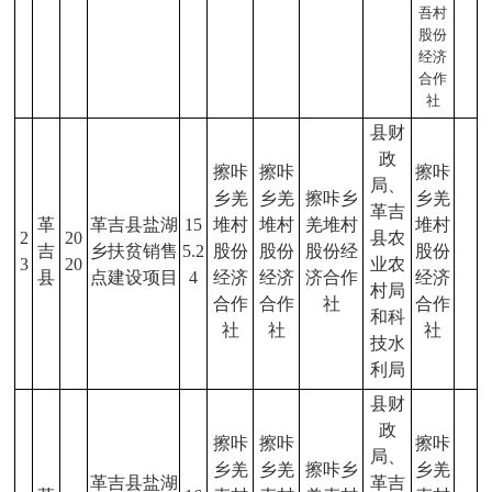
吾村
股份
经济
合作
社
县财
政
擦咔
擦咔
擦咔
局、
乡羌
乡羌
擦咔乡
乡羌
革吉
革
革吉县盐湖
15
堆村
堆村
羌堆村
堆村
2
20
县农
吉
乡扶贫销售
5.2
股份
股份
股份经
股份
3
20
业农
县
点建设项目
4
经济
经济
济合作
经济
村局
合作
合作
社
合作
和科
社
社
社
技水
利局
县财
政
擦咔
擦咔
擦咔
局、
乡羌
乡羌
擦咔乡
乡羌
革吉县盐湖
革吉