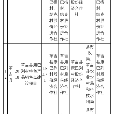
巴措
巴措
股份经
巴措
村、
村、
济合作
村、
结克
结克
社
结克
村股
村股
村股
份经
份经
份经
济合
济合
济合
作社
作社
作社
县财
政
革吉
革吉
革吉
局、
县康
县康
革吉县
县康
革吉县康巴
革吉
革
16
巴列
巴列
康巴列
巴列
1
20
列村特色产
县农
吉
3.7
村股
村股
村股份
村股
2
18
品销售点建
业农
县
1
份经
份经
经济合
份经
设项目
村局
济合
济合
作社
济合
和科
作社
作社
作社
技水
利局
县财