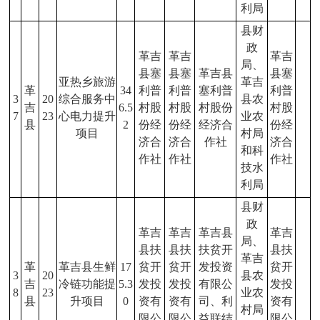
利局
县财
政
革吉
革吉
革吉
局、
县塞
县塞
革吉县
县塞
亚热乡旅游
革吉
革
34
利普
利普
塞利普
利普
3
20
综合服务中
县农
吉
6.5
村股
村股
村股份
村股
7
23
心电力提升
业农
县
2
份经
份经
经济合
份经
项目
村局
济合
济合
作社
济合
和科
作社
作社
作社
技水
利局
县财
政
革吉
革吉
革吉县
革吉
局、
县扶
县扶
扶贫开
县扶
革吉
革
革吉县生鲜
17
贫开
贫开
发投资
贫开
3
20
县农
吉
冷链功能提
5.3
发投
发投
有限公
发投
8
23
业农
县
升项目
0
资有
资有
司、利
资有
村局
限公
限公
益联结
限公