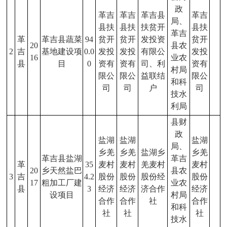
政
革吉
革吉
革吉县
革吉
局、
县扶
县扶
扶贫开
县扶
革吉
革
革吉县蔬菜
94
贫开
贫开
发投资
贫开
20
县农
2
吉
基地建设项
0.0
发投
发投
有限公
发投
16
业农
县
目
0
资有
资有
司、利
资有
村局
限公
限公
益联结
限公
和科
司
司
户
司
技水
利局
县财
政
盐湖
盐湖
盐湖
局、
乡羌
乡羌
盐湖乡
乡羌
革吉县盐湖
革吉
革
35
麦村
麦村
羌麦村
麦村
20
乡天然盐巴
县农
3
吉
4.2
股份
股份
股份经
股份
17
粗加工厂建
业农
县
3
经济
经济
济合作
经济
设项目
村局
合作
合作
社
合作
和科
社
社
社
技水