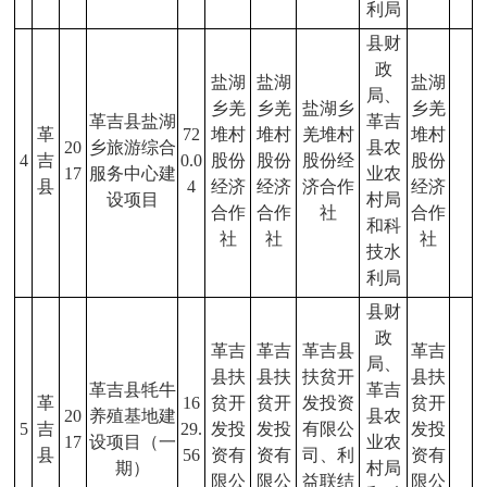
利局
县财
政
盐湖
盐湖
盐湖
局、
乡羌
乡羌
盐湖乡
乡羌
革吉县盐湖
革吉
革
72
堆村
堆村
羌堆村
堆村
20
乡旅游综合
县农
4
吉
0.0
股份
股份
股份经
股份
17
服务中心建
业农
县
4
经济
经济
济合作
经济
设项目
村局
合作
合作
社
合作
和科
社
社
社
技水
利局
县财
政
革吉
革吉
革吉县
革吉
局、
县扶
县扶
扶贫开
县扶
革吉县牦牛
革吉
革
16
贫开
贫开
发投资
贫开
20
养殖基地建
县农
5
吉
29.
发投
发投
有限公
发投
17
设项目（一
业农
县
56
资有
资有
司、利
资有
期）
村局
限公
限公
益联结
限公