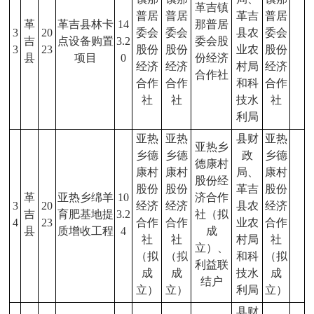
革吉镇
普居
普居
革吉
普居
革
革吉县林卡
14
那普居
3
20
委会
委会
县农
委会
吉
点设备购置
3.2
委会股
3
23
股份
股份
业农
股份
县
项目
0
份经济
经济
经济
村局
经济
合作社
合作
合作
和科
合作
社
社
技水
社
利局
亚热
亚热
县财
亚热
亚热乡
乡德
乡德
政
乡德
德康村
康村
康村
局、
康村
股份经
股份
股份
革吉
股份
革
亚热乡绵羊
10
济合作
3
20
经济
经济
县农
经济
吉
育肥基地提
3.2
社（拟
4
23
合作
合作
业农
合作
县
质增收工程
4
成
社
社
村局
社
立）、
（拟
（拟
和科
（拟
利益联
成
成
技水
成
结户
立）
立）
利局
立）
县财