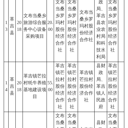
文布
文布
政
文布
当桑
当桑
局、
当桑
文布当
文布当桑乡
乡罗
乡罗
革吉
乡罗
革
桑乡罗
1
20
旅游综合服
20.
玛村
玛村
县农
玛村
吉
玛村股
3
18
务中心设备
00
股份
股份
业农
股份
县
份经济
采购项目
经济
经济
村局
经济
合作社
合作
合作
和科
合作
社
社
技水
社
利局
革吉
革吉
县财
革吉
镇芒
镇芒
革吉镇
政
镇芒
革吉镇芒拉
革
拉村
拉村
芒拉村
局、
拉村
1
20
村牦牛养殖
55.
吉
股份
股份
股份经
革吉
股份
4
18
基地建设项
00
县
经济
经济
济合作
镇人
经济
目
合作
合作
社
民政
合作
社
社
府
社
文布
文布
文布
当桑
当桑
县财
当桑