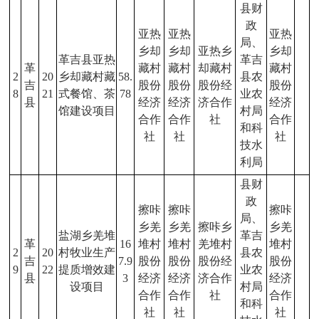
县财
政
亚热
亚热
亚热
局、
乡却
乡却
亚热乡
乡却
革吉县亚热
革吉
革
藏村
藏村
却藏村
藏村
2
20
乡却藏村藏
58.
县农
吉
股份
股份
股份经
股份
8
21
式餐馆、茶
78
业农
县
经济
经济
济合作
经济
馆建设项目
村局
合作
合作
社
合作
和科
社
社
社
技水
利局
县财
政
擦咔
擦咔
擦咔
局、
乡羌
乡羌
擦咔乡
乡羌
盐湖乡羌堆
革吉
革
16
堆村
堆村
羌堆村
堆村
2
20
村牧业生产
县农
吉
7.9
股份
股份
股份经
股份
9
22
提质增效建
业农
县
3
经济
经济
济合作
经济
设项目
村局
合作
合作
社
合作
和科
社
社
社