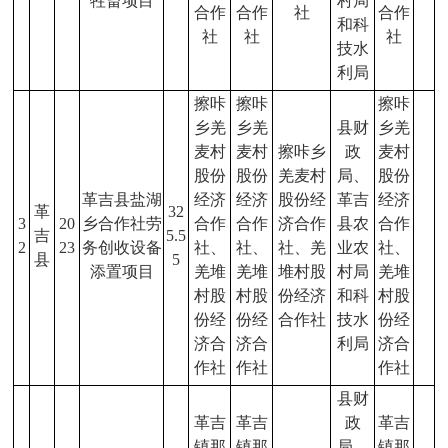
牲畜项目
村局
合作
合作
社
合作
和科
社
社
社
技水
利局
擦咔
擦咔
擦咔
乡羌
乡羌
县财
乡羌
麦村
麦村
擦咔乡
政
麦村
股份
股份
羌麦村
局、
股份
革吉县盐湖
经济
经济
股份经
革吉
经济
革
32
3
20
乡合作社劳
合作
合作
济合作
县农
合作
吉
5.5
2
23
务创收设备
社、
社、
社、羌
业农
社、
县
5
添置项目
羌堆
羌堆
堆村股
村局
羌堆
村股
村股
份经济
和科
村股
份经
份经
合作社
技水
份经
济合
济合
利局
济合
作社
作社
作社
县财
革吉
革吉
政
革吉
镇那
镇那
局、
镇那