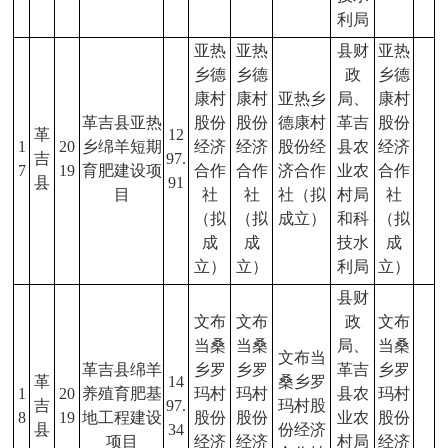
利局
亚热
亚热
县财
亚热
乡德
乡德
政
乡德
康村
康村
亚热乡
局、
康村
革吉县亚热
股份
股份
德康村
革吉
股份
革
12
1
20
乡绵羊短期
经济
经济
股份经
县农
经济
吉
97.
7
19
育肥建设项
合作
合作
济合作
业农
合作
县
91
目
社
社
社（拟
村局
社
（拟
（拟
成立）
和科
（拟
成
成
技水
成
立）
立）
利局
立）
县财
文布
文布
政
文布
当桑
当桑
局、
当桑
文布当
革吉县绵羊
乡罗
乡罗
革吉
乡罗
革
14
桑乡罗
1
20
养殖育肥基
玛村
玛村
县农
玛村
吉
97.
玛村股
8
19
地工程建设
股份
股份
业农
股份
县
34
份经济
项目
经济
经济
村局
经济