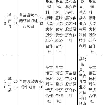
乡夏
乡夏
文布当
政
乡夏
玛
玛
桑乡夏
局、
玛
村、
村、
玛村、
革吉
村、
革
革吉县奶牛
1
20
76.
擦咔
擦咔
擦咔乡
县农
擦咔
吉
养殖试点建
5
18
15
乡羌
乡羌
羌麦村
业农
乡羌
县
设项目
麦村
麦村
股份经
村局
麦村
股份
股份
济合作
和科
股份
经济
经济
社
技水
经济
合作
合作
利局
合作
社
社
社
县财
政
革吉
革吉
革吉
局、
镇芒
镇芒
革吉镇
镇芒
革吉
革
拉村
拉村
芒拉村
拉村
1
20
革吉县采购
40.
县农
吉
股份
股份
股份经
股份
6
18
母牛项目
00
业农
县
经济
经济
济合作
经济
村局
合作
合作
社
合作
和科
社
社
社
技水