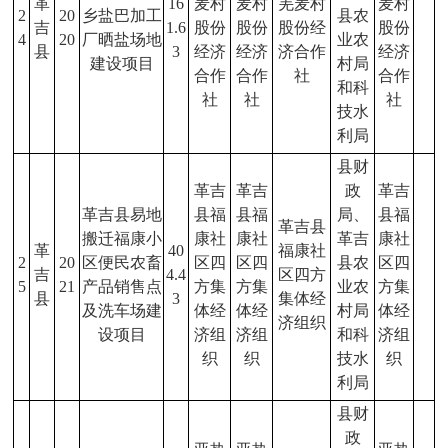
革
16
麦村
麦村
羌麦村
麦村
2
20
乡盐巴加工
县农
吉
1.6
股份
股份
股份经
股份
4
20
厂晒盐场地
业农
县
3
经济
经济
济合作
经济
建设项目
村局
合作
合作
社
合作
和科
社
社
社
技水
利局
县财
革吉
革吉
政
革吉
革吉县易地
县福
县福
局、
县福
革吉县
搬迁福康小
康社
康社
革吉
康社
革
40
福康社
2
20
区便民农畜
区四
区四
县农
区四
吉
4.4
区四方
5
21
产品销售点
方集
方集
业农
方集
县
3
集体经
及洗车场建
体经
体经
村局
体经
济组织
设项目
济组
济组
和科
济组
织
织
技水
织
利局
县财
政