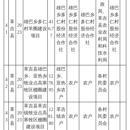
政
雄巴
雄巴
雄巴
局、
乡多
乡多
雄巴乡
乡多
革吉
革
雄巴乡多仁
41
仁村
仁村
多仁村
仁村
4
20
县农
吉
村羊圈建设
6.7
股份
股份
股份经
股份
1
23
业农
县
项目
7
经济
经济
济合作
经济
村局
合作
合作
社
合作
和科
社
社
社
技水
利局
革吉县雄巴
雄巴
革
乡、亚热乡
12
乡、
各村
4
20
吉
牧业点高寒
78.
亚热
农户
农户
民委
农户
2
23
县
牧区棚圈建
95
乡农
员会
设项目
户
革吉县革吉
革
12
革吉
各村
4
20
镇牧业点高
吉
81.
镇农
农户
农户
民委
农户
3
23
寒牧区棚圈
县
80
户
员会
建设项目