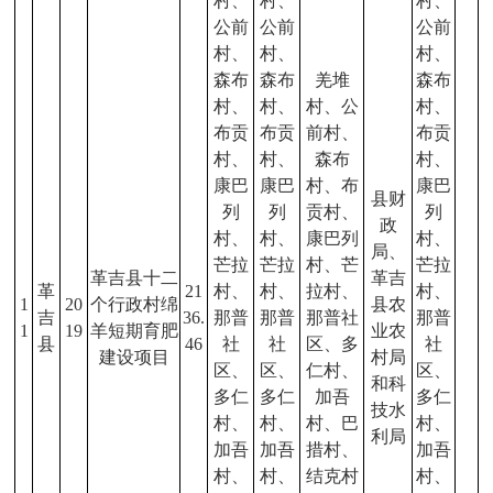
村、
村、
村、
公前
公前
公前
村、
村、
村、
森布
森布
羌堆
森布
村、
村、
村、公
村、
布贡
布贡
前村、
布贡
村、
村、
森布
村、
康巴
康巴
村、布
康巴
县财
列
列
贡村、
列
政
村、
村、
康巴列
村、
局、
芒拉
芒拉
村、芒
芒拉
革吉县十二
革吉
革
21
村、
村、
拉村、
村、
1
20
个行政村绵
县农
吉
36.
那普
那普
那普社
那普
1
19
羊短期育肥
业农
县
46
社
社
区、多
社
建设项目
村局
区、
区、
仁村、
区、
和科
多仁
多仁
加吾
多仁
技水
村、
村、
村、巴
村、
利局
加吾
加吾
措村、
加吾
村、
村、
结克村
村、