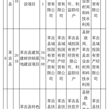
18
业农
县
设项目
1
资有
资有
司、利
资有
村局
限公
限公
益联结
限公
和科
司
司
户
司
技水
利局
县财
革吉
革吉
革吉县
政
革吉
县城
县城
城投国
局、
县城
投国
投国
有资产
革吉
投国
革
革吉县建筑
16
20
有资
有资
经营有
县农
有资
8
吉
建材供销基
70.
18
产经
产经
限公
业农
产经
县
地建设项目
08
营有
营有
司、利
村局
营有
限公
限公
益联结
和科
限公
司
司
户
技水
司
利局
县财
政
革吉
革吉
革吉县
革吉
局、
革吉县特色
县扶
县扶
扶贫开
县扶