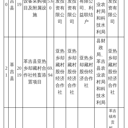
吉
设备采购项
5.6
发投
发投
有限公
发投
0
19
业农
县
目及附属设
0
资有
资有
司、利
资有
村局
施
限公
限公
益联结
限公
和科
司
司
户
司
技水
利局
县财
政
亚热
亚热
亚热
局、
乡却
乡却
亚热乡
乡却
革吉县亚热
革吉
革
藏村
藏村
却藏村
藏村
2
20
乡却藏村合
69.
县农
吉
股份
股份
股份经
股份
1
19
作社牲畜添
94
业农
县
经济
经济
济合作
经济
置项目
村局
合作
合作
社
合作
和科
社
社
社
技水
利局
革吉
镇布
贡
村、