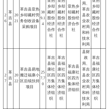
亚热
亚热
亚热
局、
乡却
乡却
亚热乡
乡却
革吉县亚热
革吉
革
38
藏村
藏村
却藏村
藏村
2
20
乡却藏村劳
县农
吉
9.1
股份
股份
股份经
股份
6
21
务创收设备
业农
县
4
经济
经济
济合作
经济
采购项目
村局
合作
合作
社
合作
和科
社
社
社
技水
利局
县财
革吉
革吉
政
革吉
县福
县福
局、
县福
革吉县
革吉县易地
康社
康社
革吉
康社
革
25
福康社
2
20
搬迁福康小
区四
区四
县农
区四
吉
7.7
区四方
7
22
区后续扶持
方集
方集
业农
方集
县
0
集体经
项目
体经
体经
村局
体经
济组织
济组
济组
和科
济组
织
织
技水
织
利局