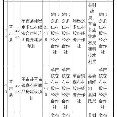
县财
政
雄巴
雄巴
雄巴
局、
革吉县雄巴
乡多
乡多
雄巴乡
乡多
革吉
革
乡多仁村经
21
仁村
仁村
多仁村
仁村
4
20
县农
吉
济合作社巩
4.7
股份
股份
股份经
股份
4
23
业农
县
固提升建设
8
经济
经济
济合作
经济
村局
项目
合作
合作
社
合作
和科
社
社
社
技水
利局
革吉
革吉
革吉
镇森
镇森
革吉镇
县委
镇森
革吉县革吉
革
11
布村
布村
森布村
组织
布村
4
20
镇森布村商
吉
7.7
股份
股份
股份经
部、
股份
5
23
品房建设项
县
0
经济
经济
济合作
县财
经济
目
合作
合作
社
政局
合作
社
社
社
文布
文布
县财
文布