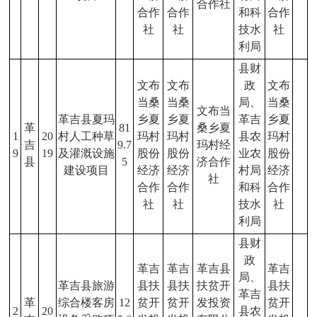
合作社
合作
合作
和科
合作
社
社
技水
社
利局
县财
文布
文布
政
文布
当桑
当桑
局、
当桑
文布当
革吉县夏玛
乡夏
乡夏
革吉
乡夏
革
81
桑乡夏
1
20
村人工种草
玛村
玛村
县农
玛村
吉
9.7
玛村经
9
19
及灌溉设施
股份
股份
业农
股份
县
5
济合作
建设项目
经济
经济
村局
经济
社
合作
合作
和科
合作
社
社
技水
社
利局
县财
政
革吉
革吉
革吉县
革吉
局、
革吉县旅游
县扶
县扶
扶贫开
县扶
革吉
革
综合楼客房
12
贫开
贫开
发投资
贫开
2
20
县农