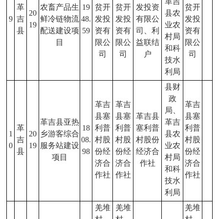
革吉
革
农畜产品生
19
贫开
贫开
发投资
贫开
20
县农
9
吉
鲜冷链物流
48.
发投
发投
有限公
发投
19
业农
县
配送建设项
59
资有
资有
司、利
资有
村局
目
限公
限公
益联结
限公
和科
司
司
户
司
技水
利局
县财
政
革吉
革吉
革吉
局、
县塞
县塞
革吉县
县塞
革吉县亚热
革吉
革
18
利普
利普
塞利普
利普
1
20
乡游客综合
县农
吉
08.
村股
村股
村股份
村股
0
19
服务站建设
业农
县
98
份经
份经
经济合
份经
项目
村局
济合
济合
作社
济合
和科
作社
作社
作社
技水
利局
羌堆
羌堆
羌堆