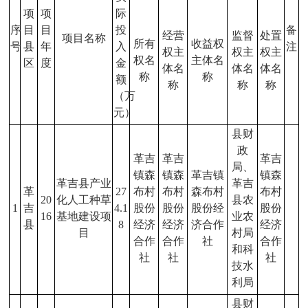
项
项
际
序
目
目
投
备
经营
监督
处置
项目名称
所有
收益权
号
县
年
入
注
权主
权主
权主
权名
主体名
区
度
金
体名
体名
体名
称
称
额
称
称
称
（万
元）
县财
政
革吉
革吉
革吉
局、
镇森
镇森
革吉镇
镇森
革吉县产业
革吉
革
27
布村
布村
森布村
布村
20
化人工种草
县农
1
吉
4.1
股份
股份
股份经
股份
16
基地建设项
业农
县
8
经济
经济
济合作
经济
目
村局
合作
合作
社
合作
和科
社
社
社
技水
利局
县财