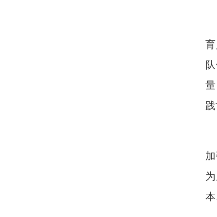
育
队
量
践
加
为
本