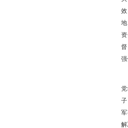
效
地
资
督
强
党
子
军
解