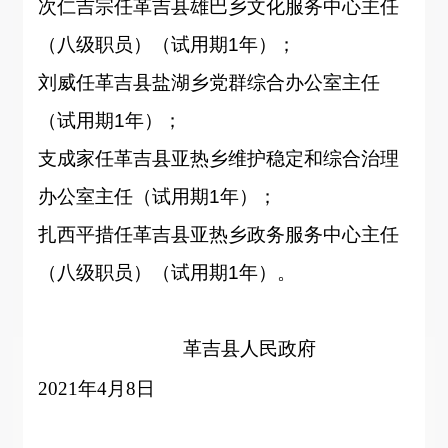
次仁吉宗
任
革吉县雄巴乡文化服务中心主任
（八级职员）
（试用期
1年
）；
刘威
任
革吉县盐湖乡党群综合办公室主任
（试用期
1年
）；
支成家
任
革吉县亚热乡维护稳定和综合治理
办公室主任
（试用期
1年
）；
扎西平措
任
革吉县亚热乡政务服务中心主任
（八级职员）
（试用期
1年
）。
革吉县人民政府
2021年4月8日