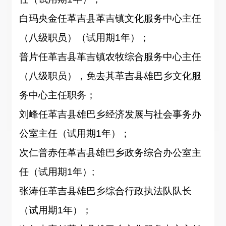
白玛央金
任
革吉县革吉镇文化服务中心主任
（八级职员）
（试用期
1年
）；
普片
任革吉县革吉镇农牧综合服务中心主任
（八级职员），免去其革吉县雄巴乡文化服
务中心主任职务
；
刘峰
任
革吉县雄巴乡经济发展与社会事务办
公室主任
（试用期
1年
）；
次仁普赤
任
革吉县雄巴乡政务综合办公室主
任
（试用期
1年
）
;
张涛
任
革吉县雄巴乡综合行政执法队队长
（试用期
1年
）；