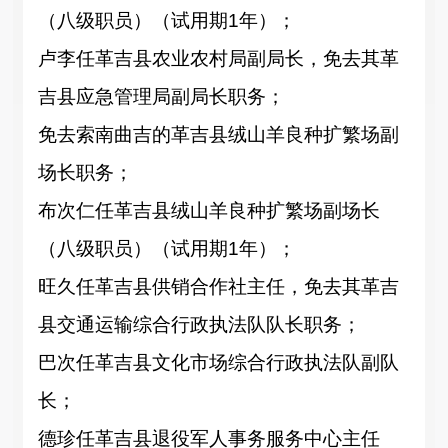
（八级职员
）
（试用期
1年
）；
卢李
任革吉县农业农村局副局长，免去其革
吉县应急管理局副局长职务
；
免去
索南曲吉的
革吉县绒山羊良种扩繁场副
场长职务
；
布次仁
任
革吉县绒山羊良种扩繁场副场长
（八级职员）
（试用期
1年
）；
旺久
任革吉县供销合作社主任，免去其革吉
县交通运输综合行政执法队队长职务
；
巴次
任革吉县文化市场综合行政执法队副队
长
；
德珍
任
革吉县退役军人事务服务中心主任