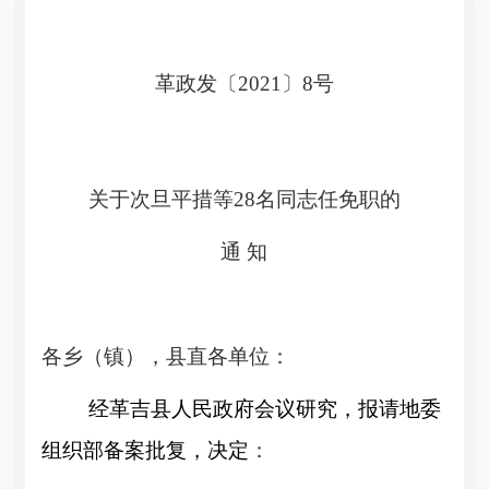
革
政发
〔20
21
〕
8
号
关于
次旦平措
等
28
名同志任免职的
通
知
各乡（镇），县直各单位
：
经
革吉县人民政府会议研究
，
报请地委
组织部备案批复，决定
：