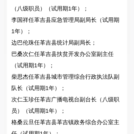
（八级职员）
（试用期
1年
）；
李国祥
任
革吉县应急管理局副局长
（试用期
1年
）；
边巴伦珠
任革吉县统计局副局长
；
巴桑次仁
任
革吉县
扶贫开发办公室
副主任
（试用期
1年
）；
柴思杰
任
革吉县城市管理综合行政执法队副
队长
（试用期
1年
）；
次仁玉珍
任
革吉广播电视台副台长（八级职
员）
（试用期
1年
）；
格桑云旦
任
革吉县革吉镇政务综合办公室主
任
（试用期
1年
）；