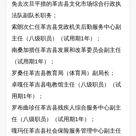
免去
次旦平措的
革吉县文化市场综合行政执
法队副队长职务；
索朗次仁
任
革吉县党政机关后勤服务中心副
主任（八级职员）
（试用期
1年
）；
南桑加措
任
革吉县发展和
改革委员会副主任
（试用期
1年
）；
罗桑
任
革吉县教育局（体育局）副局长
；
卓嘎
任
革吉县电教馆主任（八级职员）
（试
用期
1年
）；
罗布曲珍
任
革吉县残疾人综合服务中心副主
任（八级职员）
（试用期
1年
）；
嘎玛
任
革吉县社会保险服务管理中心副主任